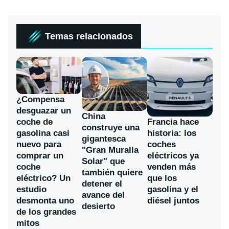
Temas relacionados
¿Compensa
desguazar un
China
coche de
Francia hace
construye una
gasolina casi
historia: los
gigantesca
nuevo para
coches
"Gran Muralla
comprar un
eléctricos ya
Solar" que
coche
venden más
también quiere
eléctrico? Un
que los
detener el
estudio
gasolina y el
avance del
desmonta uno
diésel juntos
desierto
de los grandes
mitos