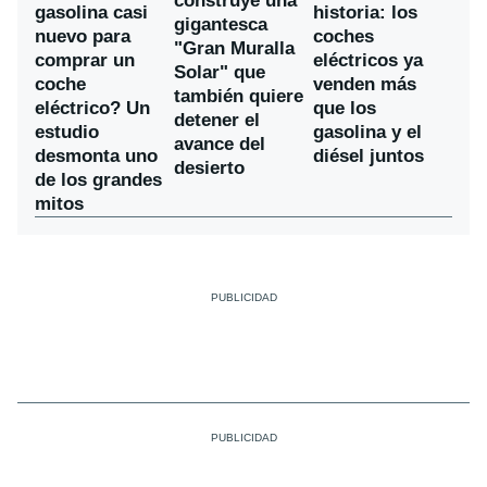
construye una
gasolina casi
historia: los
gigantesca
nuevo para
coches
"Gran Muralla
comprar un
eléctricos ya
Solar" que
coche
venden más
también quiere
eléctrico? Un
que los
detener el
estudio
gasolina y el
avance del
desmonta uno
diésel juntos
desierto
de los grandes
mitos