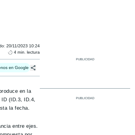
do
:
20/11/2023 10:24
4
min. lectura
enos en Google
produce en la
ID (ID.3, ID.4,
sta la fecha.
ncia entre ejes.
compuesta por