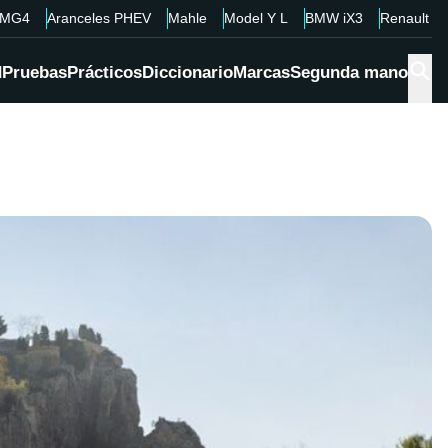
MG4
Aranceles PHEV
Mahle
Model Y L
BMW iX3
Renault 4
d
Pruebas
Prácticos
Diccionario
Marcas
Segunda mano