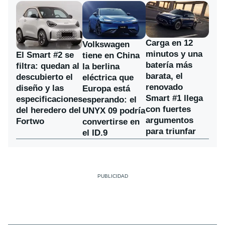
Carga en 12
Volkswagen
minutos y una
El Smart #2 se
tiene en China
batería más
filtra: quedan al
la berlina
barata, el
descubierto el
eléctrica que
renovado
diseño y las
Europa está
Smart #1 llega
especificaciones
esperando: el
con fuertes
del heredero del
UNYX 09 podría
argumentos
Fortwo
convertirse en
para triunfar
el ID.9