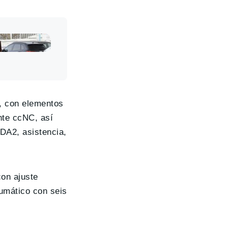
o, con elementos
nte ccNC, así
DA2, asistencia,
on ajuste
eumático con seis