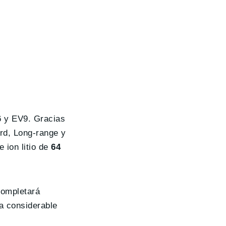
6 y EV9. Gracias
rd, Long-range y
 ion litio de
64
ompletará
a considerable