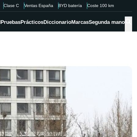
Clase C
Ventas España
BYD batería
Coste 100 km
d
Pruebas
Prácticos
Diccionario
Marcas
Segunda mano