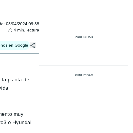
do
:
03/04/2024 09:38
4
min. lectura
enos en Google
 la planta de
vida
gmento muy
to3 o Hyundai