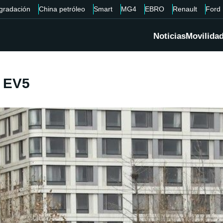
gradación
China petróleo
Smart
MG4
EBRO
Renault
Ford
Noticias
Movilida
A EV5