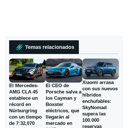
Temas relacionados
Xiaomi arrasa
El Mercedes-
El CEO de
con sus nuevos
AMG CLA 45
Porsche salva a
híbridos
establece un
los Cayman y
enchufables:
récord en
Boxster
SkyNomad
Nürburgring
eléctricos, que
supera las
con un tiempo
llegarán al
100.000
de 7:32,070
mercado en
reservas