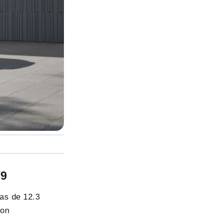
V9
as de 12.3
con