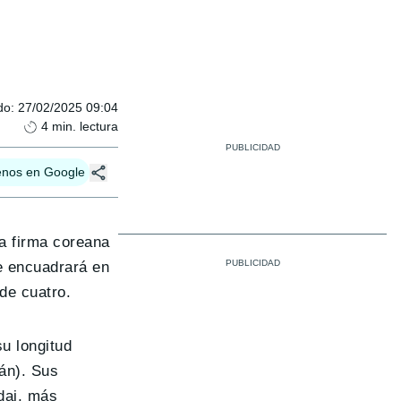
do
:
27/02/2025 09:04
4
min. lectura
enos en Google
la firma coreana
e encuadrará en
de cuatro.
u longitud
án). Sus
dai, más