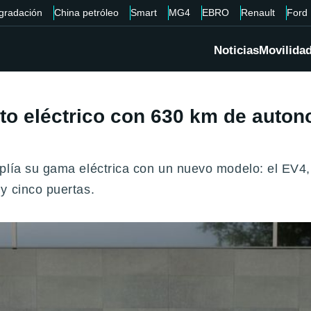
gradación
China petróleo
Smart
MG4
EBRO
Renault
Ford
Noticias
Movilida
to eléctrico con 630 km de auton
mplía su gama eléctrica con un nuevo modelo: el EV
y cinco puertas.