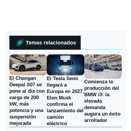
Temas relacionados
El Changan
El Tesla Semi
Comienza la
Deepal S07 se
llegará a
producción del
pone al día con
Europa en 2027,
BMW i3: la
carga de 200
Elon Musk
elevada
kW, más
confirma el
demanda
potencia y una
lanzamiento del
augura un éxito
suspensión
camión
arrollador
mejorada
eléctrico