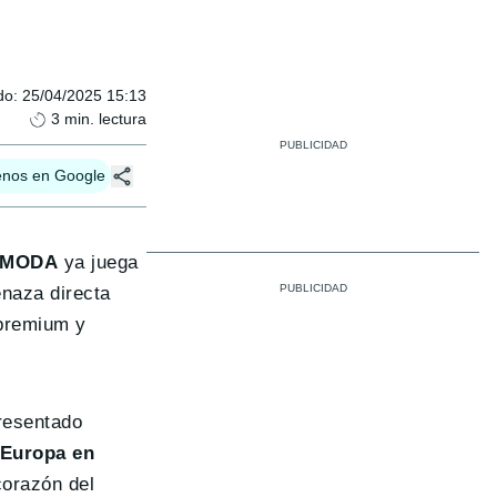
do
:
25/04/2025 15:13
3
min. lectura
enos en Google
MODA
ya juega
enaza directa
 premium y
resentado
 Europa en
corazón del