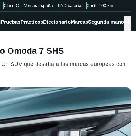
Clase C
Ventas España
BYD batería
Coste 100 km
d
Pruebas
Prácticos
Diccionario
Marcas
Segunda mano
evo Omoda 7 SHS
. Un SUV que desafía a las marcas europeas con