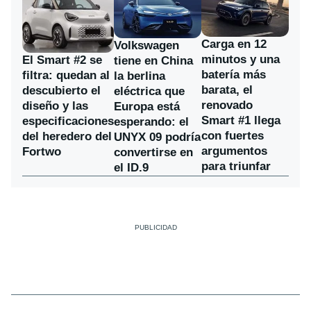
Carga en 12
Volkswagen
minutos y una
El Smart #2 se
tiene en China
batería más
filtra: quedan al
la berlina
barata, el
descubierto el
eléctrica que
renovado
diseño y las
Europa está
Smart #1 llega
especificaciones
esperando: el
con fuertes
del heredero del
UNYX 09 podría
argumentos
Fortwo
convertirse en
para triunfar
el ID.9