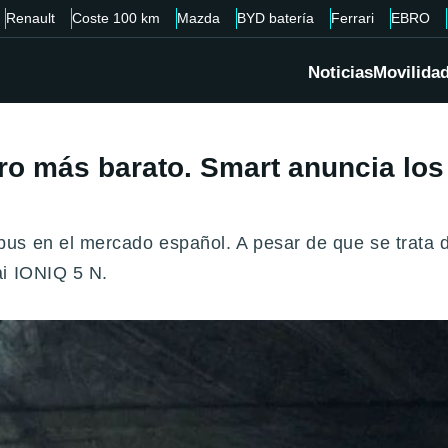
Renault
Coste 100 km
Mazda
BYD batería
Ferrari
EBRO
Noticias
Movilida
o más barato. Smart anuncia los 
s en el mercado español. A pesar de que se trata de
ai IONIQ 5 N.