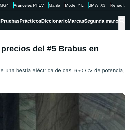
MG4
Aranceles PHEV
Mahle
Model Y L
BMW iX3
Renault 4
d
Pruebas
Prácticos
Diccionario
Marcas
Segunda mano
precios del #5 Brabus en
 una bestia eléctrica de casi 650 CV de potencia,