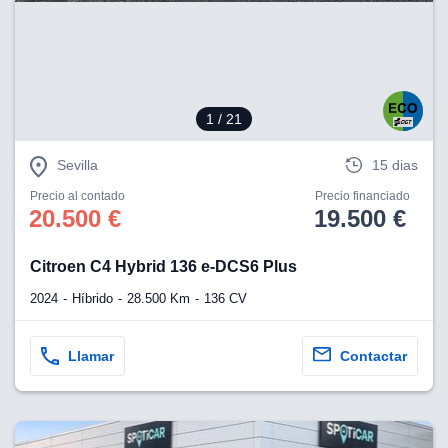
eb, pero no se
okies para
omportamiento
ar publicidad
ersonalizado,
drás
1
/ 21
licidad
rsonalizada.
zar la
Sevilla
15 dias
e cookies y
stro sitio
Precio al contado
Precio financiado
20.500 €
19.500 €
 de este
do el botón
Citroen C4 Hybrid 136 e-DCS6 Plus
ntimiento,
2024
Híbrido
28.500 Km
136 CV
estros socios
ies,
es únicos o
Llamar
Contactar
imilares para
cceder y
os personales
a en este
s direcciones