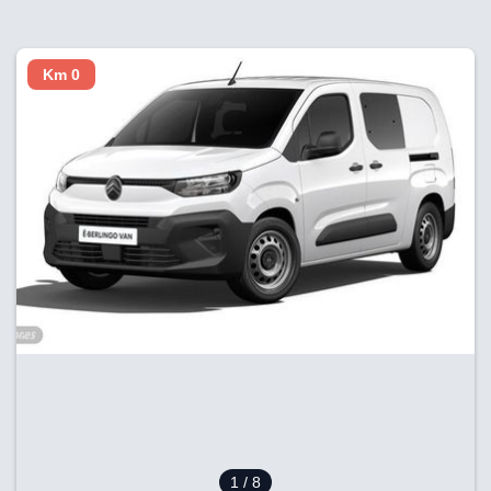
Km 0
1
/ 8