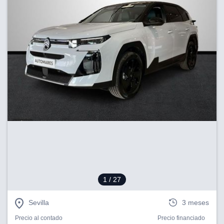
1
/ 27
Sevilla
3 meses
Precio al contado
Precio financiado