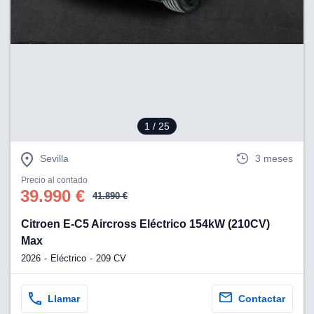
1
/ 25
Sevilla
3 meses
Precio al contado
39.990 €
41.890 €
Citroen E-C5 Aircross Eléctrico 154kW (210CV)
Max
2026
Eléctrico
209 CV
Llamar
Contactar