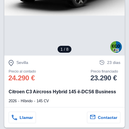
lización
ecisa e
n mediante
spositivos,
contenido
os, medición
 y contenido,
1
/ 8
 de audiencia
e servicios.
Sevilla
23 dias
 1199 socios
Precio al contado
Precio financiado
24.290 €
23.290 €
Citroen C3 Aircross Hybrid 145 ë-DCS6 Business
2026
Híbrido
145 CV
Llamar
Contactar