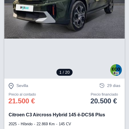
1
/ 20
Sevilla
29 dias
Precio al contado
Precio financiado
21.500 €
20.500 €
Citroen C3 Aircross Hybrid 145 ë-DCS6 Plus
2025
Híbrido
22.869 Km
145 CV