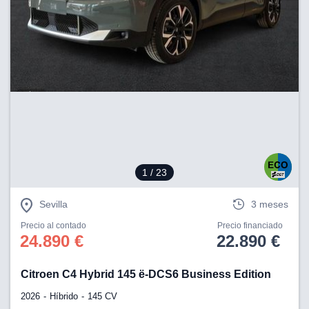
1
/ 23
Sevilla
3 meses
Precio al contado
Precio financiado
24.890 €
22.890 €
Citroen C4 Hybrid 145 ë-DCS6 Business Edition
2026
Híbrido
145 CV