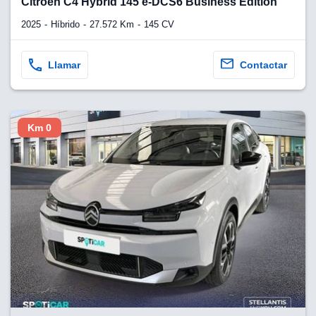
Citroen C4 Hybrid 145 ë-DCS6 Business Edition
2025
Híbrido
27.572 Km
145 CV
Llamar
Contactar
Km 0