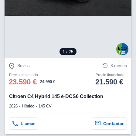
1
/ 25
Sevilla
3 meses
Precio al contado
Precio financiado
23.590 €
21.590 €
24.990 €
Citroen C4 Hybrid 145 ë-DCS6 Collection
2026
Híbrido
145 CV
Llamar
Contactar