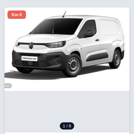
Km 0
1
/ 8