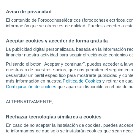
Aviso de privacidad
El contenido de Forococheseléctricos (forococheselectricos.com
información que se ofrece es de calidad. Puedes acceder a este
Inicio
Coches eléctricos de segunda mano
Citroen
Barce
Aceptar cookies y acceder de forma gratuita
57
Citroen de segunda man
La publicidad digital personalizada, basada en la información r
financiar nuestra actividad para seguir ofreciéndote contenido c
Pulsando el botón "Aceptar y continuar", puedes acceder a la w
nuestras o de nuestros socios, que nos permiten el seguimiento
Guardar búsqueda
Km 0
desarrollar un perfil específico para mostrarte publicidad y co
más información en nuestra
Política de Cookies
y retirar en cu
Configuración de cookies
que aparece disponible en el pie de n
Marca
Citroen
ALTERNATIVAMENTE,
Modelo
Rechazar tecnologías similares a cookies
En caso de no aceptar la instalación de cookies, puedes accede
Seleccionar modelo
te informamos de que solo se instalarán cookies que sean necesa