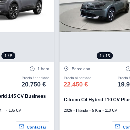
1
/ 5
1
/ 15
1 hora
Barcelona
Precio financiado
Precio al contado
Precio 
20.750 €
22.450 €
19.9
brid 145 CV Business
Citroen C4 Hybrid 110 CV Plu
 Km
135 CV
2026
Híbrido
5 Km
110 CV
Contactar
Con