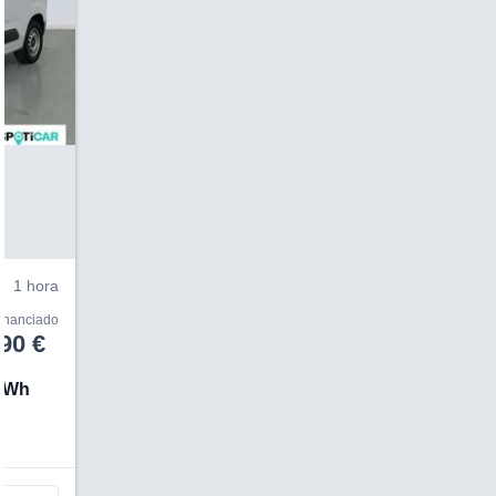
V
1 hora
financiado
90 €
0kWh