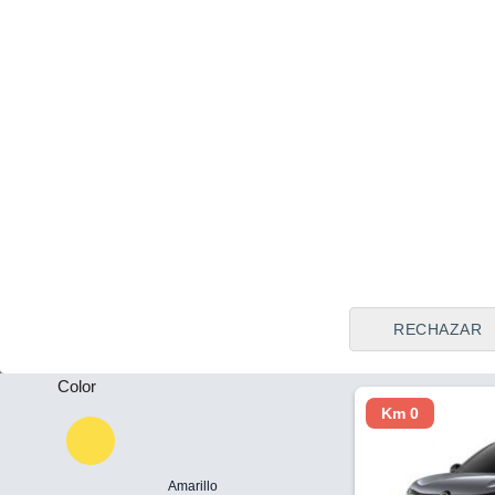
Tipo de vendedor
Todos
Sant Felíu (B
Precio
Plazas
23.500 €
-
Citroen C4 Hy
Business Edit
Puertas
2026
Híbrido
1
-
RECHAZAR
Color
Km 0
Amarillo