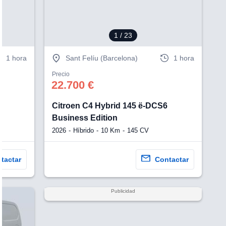
1
/ 23
1 hora
Sant Felíu (Barcelona)
1 hora
Precio
22.700 €
6
Citroen C4 Hybrid 145 ë-DCS6
Business Edition
2026
Híbrido
10 Km
145 CV
tactar
Contactar