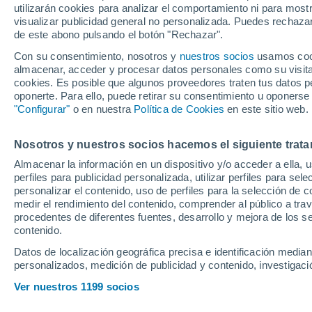
utilizarán cookies para analizar el comportamiento ni para most
visualizar publicidad general no personalizada. Puedes rechazar
de este abono pulsando el botón "Rechazar".
Ubicación
Con su consentimiento, nosotros y
nuestros socios
usamos cooki
almacenar, acceder y procesar datos personales como su visita e
Población o CP
Provincia
Sant Felíu (B
cookies. Es posible que algunos proveedores traten tus datos pe
oponerte. Para ello, puede retirar su consentimiento u oponerse
Precio al contado
"Configurar"
o en nuestra
Política de Cookies
en este sitio web.
21.950 €
Radio
Nosotros y nuestros socios hacemos el siguiente trata
Citroen Berlin
ëBerlingo 50k
Almacenar la información en un dispositivo y/o acceder a ella, 
perfiles para publicidad personalizada, utilizar perfiles para sele
2025
Eléctrico
Todo el país
personalizar el contenido, uso de perfiles para la selección de c
medir el rendimiento del contenido, comprender al público a tra
Solo anuncios de Península y
procedentes de diferentes fuentes, desarrollo y mejora de los se
Baleares
contenido.
Datos de localización geográfica precisa e identificación mediant
personalizados, medición de publicidad y contenido, investigació
Nuevos en stock
Ver nuestros 1199 socios