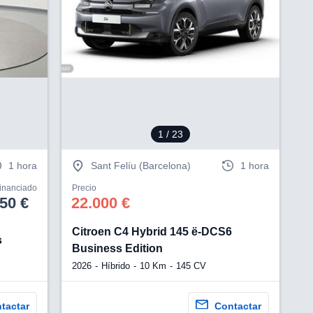
V
1
/ 23
1 hora
Sant Felíu (Barcelona)
1 hora
financiado
Precio
50 €
22.000 €
Citroen C4 Hybrid 145 ë-DCS6
s
Business Edition
2026
Híbrido
10 Km
145 CV
tactar
Contactar