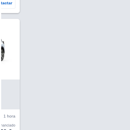
tactar
V
1 hora
financiado