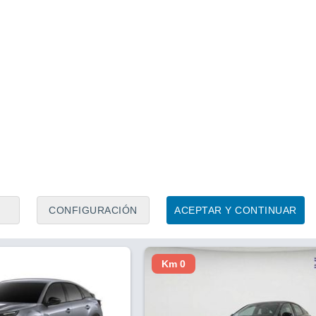
1
/ 21
1
/ 19
arcelona)
1 hora
Sant Felíu (Barcelona)
Precio al contado
Precio 
20.950 €
18.9
brid 145 ë-DCS6
Citroen C4 Hybrid 145 ë-DCS6
ion
0 Km
145 CV
2025
Híbrido
9.767 Km
145 CV
Contactar
Con
CONFIGURACIÓN
ACEPTAR Y CONTINUAR
Km 0