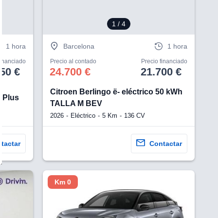
1
/ 4
1 hora
Barcelona
1 hora
financiado
Precio al contado
Precio financiado
50 €
24.700 €
21.700 €
Citroen Berlingo ë- eléctrico 50 kWh
 Plus
TALLA M BEV
2026
Eléctrico
5 Km
136 CV
tactar
Contactar
Km 0