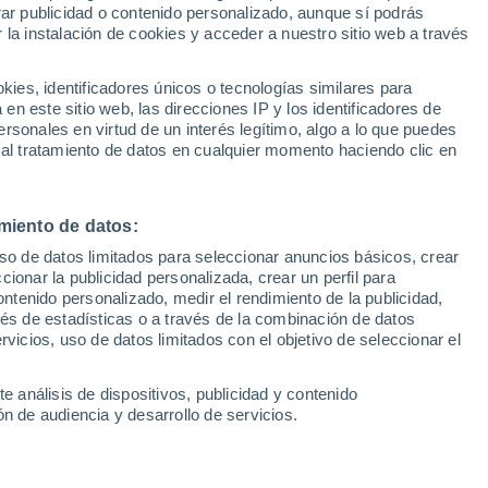
rar publicidad o contenido personalizado, aunque sí podrás
 la instalación de cookies y acceder a nuestro sitio web a través
1
/ 24
1
/ 26
es, identificadores únicos o tecnologías similares para
n este sitio web, las direcciones IP y los identificadores de
arcelona)
1 hora
Sant Felíu (Barcelona)
rsonales en virtud de un interés legítimo, algo a lo que puedes
 al tratamiento de datos en cualquier momento haciendo clic en
Precio financiado
Precio
19.950 €
21.900 €
miento de datos:
go ëBerlingo 3 Talla M
Citroen C4 Hybrid 145 ë-DCS
Wh -
Collection
uso de datos limitados para seleccionar anuncios básicos, crear
ccionar la publicidad personalizada, crear un perfil para
9 Km
136 CV
2026
Híbrido
10 Km
145 CV
ontenido personalizado, medir el rendimiento de la publicidad,
vés de estadísticas o a través de la combinación de datos
rvicios, uso de datos limitados con el objetivo de seleccionar el
Contactar
Con
e análisis de dispositivos, publicidad y contenido
n de audiencia y desarrollo de servicios.
Km 0