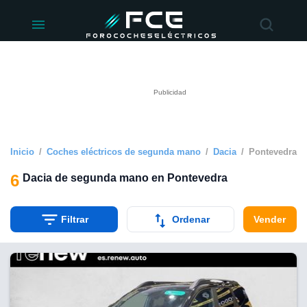
ivacidad
de
éctricos
lectricos.com)
rado por
 para
e la
ue se ofrece
d. Puedes
e sitio web
Inicio
Coches eléctricos de segunda mano
Dacia
Pontevedra
siguientes
6
Dacia de segunda mano en Pontevedra
okies y
 forma
Filtrar
Ordenar
Vender
digital
a, basada en
n recogida
kies o
imilares, nos