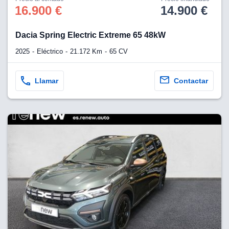
os para
16.900 €
14.900 €
anuncios
 perfiles
ad
Dacia Spring Electric Extreme 65 48kW
 utilizar
seleccionar la
2025
Eléctrico
21.172 Km
65 CV
rsonalizada,
l para
el contenido,
Llamar
Contactar
s para la
 contenido
, medir el
e la
edir el
el contenido,
 público a
adísticas o a
 combinación
cedentes de
entes,
mejora de los
o de datos
 el objetivo
r el