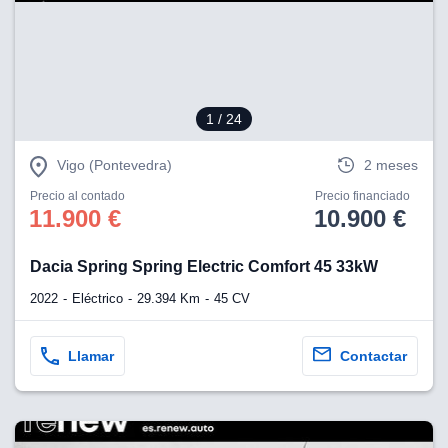
eb, pero no se
okies para
omportamiento
ar publicidad
ersonalizado,
drás
1
/ 24
licidad
rsonalizada.
zar la
Vigo (Pontevedra)
2 meses
e cookies y
stro sitio
Precio al contado
Precio financiado
11.900 €
10.900 €
 de este
do el botón
Dacia Spring Spring Electric Comfort 45 33kW
ntimiento,
2022
Eléctrico
29.394 Km
45 CV
estros socios
ies,
es únicos o
Llamar
Contactar
imilares para
cceder y
os personales
a en este
s direcciones