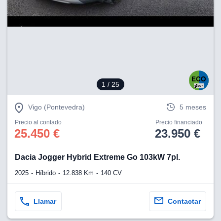
lización
ecisa e
n mediante
spositivos,
contenido
os, medición
 y contenido,
1
/ 25
 de audiencia
e servicios.
Vigo (Pontevedra)
5 meses
 1199 socios
Precio al contado
Precio financiado
25.450 €
23.950 €
Dacia Jogger Hybrid Extreme Go 103kW 7pl.
2025
Híbrido
12.838 Km
140 CV
Llamar
Contactar