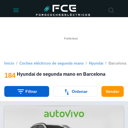
ivacidad
de
éctricos
lectricos.com)
rado por
 para
e la
ue se ofrece
d. Puedes
e sitio web
Inicio
Coches eléctricos de segunda mano
Hyundai
Barcelona
siguientes
184
Hyundai de segunda mano en Barcelona
okies y
 forma
Filtrar
Ordenar
Vender
digital
a, basada en
n recogida
kies o
imilares, nos