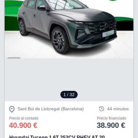
1
/ 32
Sant Boi de Llobregat (Barcelona)
44 minutos
Precio al contado
Precio financiado
40.900 €
38.900 €
Hyundai Tucson 1.6T 252CV PHEV AT 20