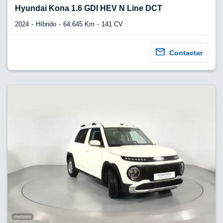
lquier
Hyundai Kona 1.6 GDI HEV N Line DCT
to pulsando
2024
Híbrido
64.645 Km
141 CV
n de cookies
disponible en
Contactar
stra página
VAMENTE,
ecnologías
 cookies
o aceptar la
e cookies,
er a nuestro
ectricos.com.
 te
e que solo se
okies que
ias para
 navegación