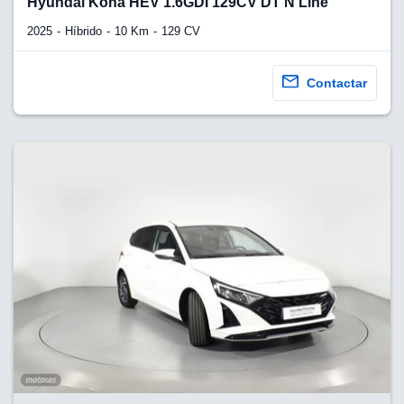
Hyundai Kona HEV 1.6GDI 129CV DT N Line
2025
Híbrido
10 Km
129 CV
Contactar