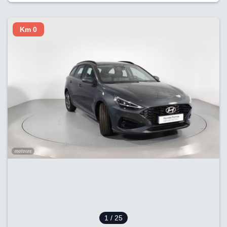
Km 0
1
/ 25