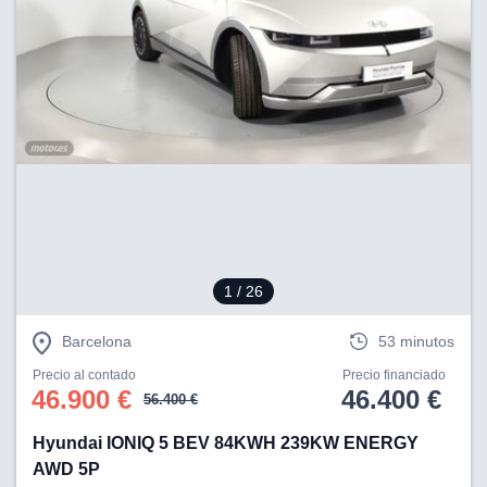
1
/ 26
Barcelona
53 minutos
Precio al contado
Precio financiado
46.900 €
46.400 €
56.400 €
Hyundai IONIQ 5 BEV 84KWH 239KW ENERGY
AWD 5P