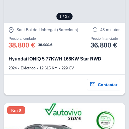
1
/ 32
Sant Boi de Llobregat (Barcelona)
43 minutos
Precio al contado
Precio financiado
38.800 €
36.800 €
38.900 €
Hyundai IONIQ 5 77KWH 168KW Star RWD
2024
Eléctrico
12.615 Km
229 CV
Contactar
Km 0