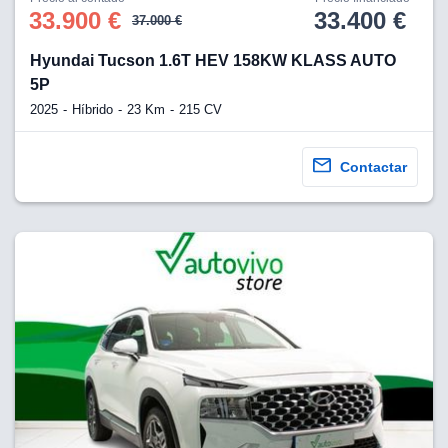
os para
33.900 €
33.400 €
37.000 €
anuncios
 perfiles
Hyundai Tucson 1.6T HEV 158KW KLASS AUTO
ad
 utilizar
5P
seleccionar la
2025
Híbrido
23 Km
215 CV
rsonalizada,
l para
el contenido,
Contactar
s para la
 contenido
, medir el
e la
edir el
el contenido,
 público a
adísticas o a
 combinación
cedentes de
entes,
mejora de los
o de datos
 el objetivo
r el