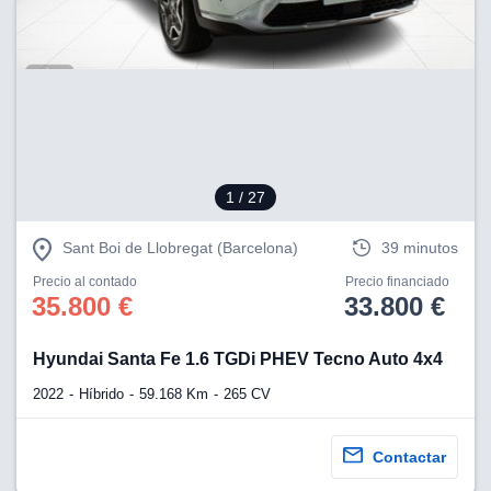
lización
ecisa e
n mediante
spositivos,
contenido
os, medición
 y contenido,
 de audiencia
1
/ 27
e servicios.
Sant Boi de Llobregat (Barcelona)
39 minutos
 1199 socios
Precio al contado
Precio financiado
35.800 €
33.800 €
Hyundai Santa Fe 1.6 TGDi PHEV Tecno Auto 4x4
2022
Híbrido
59.168 Km
265 CV
Contactar