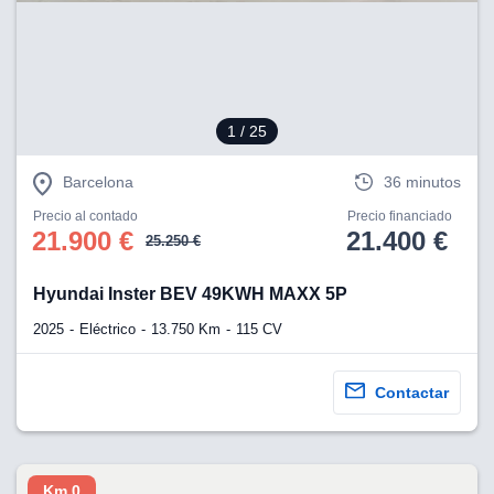
eb, pero no se
okies para
omportamiento
ar publicidad
ersonalizado,
drás
1
/ 25
licidad
rsonalizada.
zar la
Barcelona
36 minutos
e cookies y
stro sitio
Precio al contado
Precio financiado
21.900 €
21.400 €
 de este
25.250 €
do el botón
Hyundai Inster BEV 49KWH MAXX 5P
ntimiento,
2025
Eléctrico
13.750 Km
115 CV
estros socios
ies,
es únicos o
Contactar
imilares para
cceder y
os personales
a en este
s direcciones
Km 0