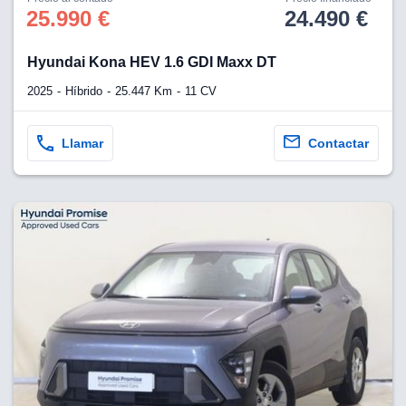
os para
25.990 €
24.490 €
anuncios
 perfiles
ad
Hyundai Kona HEV 1.6 GDI Maxx DT
 utilizar
seleccionar la
2025
Híbrido
25.447 Km
11 CV
rsonalizada,
l para
el contenido,
Llamar
Contactar
s para la
 contenido
, medir el
e la
edir el
el contenido,
 público a
adísticas o a
 combinación
cedentes de
entes,
mejora de los
o de datos
 el objetivo
r el