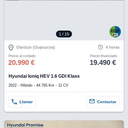
eb, pero no se
okies para
omportamiento
ar publicidad
ersonalizado,
drás
1
/ 15
licidad
rsonalizada.
zar la
Oiartzun (Guipuzcoa)
4 horas
e cookies y
stro sitio
Precio al contado
Precio financiado
20.990 €
19.490 €
 de este
do el botón
Hyundai Ioniq HEV 1.6 GDI Klass
ntimiento,
2022
Híbrido
44.765 Km
11 CV
estros socios
ies,
es únicos o
Llamar
Contactar
imilares para
cceder y
os personales
a en este
s direcciones