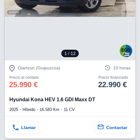
lización
ecisa e
n mediante
spositivos,
contenido
os, medición
 y contenido,
1
/ 12
 de audiencia
e servicios.
Oiartzun (Guipuzcoa)
10 horas
 1199 socios
Precio al contado
Precio financiado
25.990 €
22.990 €
Hyundai Kona HEV 1.6 GDI Maxx DT
2025
Híbrido
16.583 Km
11 CV
Llamar
Contactar