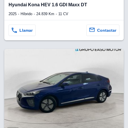
lquier
Hyundai Kona HEV 1.6 GDI Maxx DT
to pulsando
2025
Híbrido
24.839 Km
11 CV
n de cookies
disponible en
Llamar
Contactar
stra página
VAMENTE,
ecnologías
 cookies
o aceptar la
e cookies,
er a nuestro
ectricos.com.
 te
e que solo se
okies que
ias para
 navegación