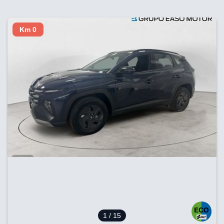
Km 0
1
/ 15