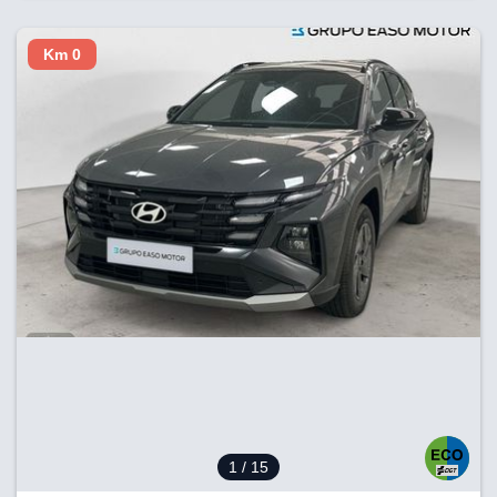
Km 0
1
/ 15