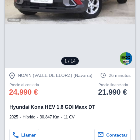
lización
ecisa e
n mediante
spositivos,
contenido
os, medición
 y contenido,
 de audiencia
1
/ 14
e servicios.
 1199 socios
NOÁIN (VALLE DE ELORZ) (Navarra)
26 minutos
Precio al contado
Precio financiado
24.990 €
21.990 €
Hyundai Kona HEV 1.6 GDI Maxx DT
2025
Híbrido
30.847 Km
11 CV
Llamar
Contactar