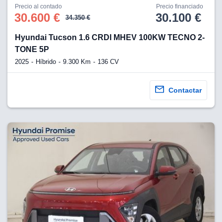
os para
Precio al contado
Precio financiado
anuncios
30.600 €
30.100 €
34.350 €
 perfiles
ad
Hyundai Tucson 1.6 CRDI MHEV 100KW TECNO 2-
 utilizar
TONE 5P
seleccionar la
rsonalizada,
2025
Híbrido
9.300 Km
136 CV
l para
el contenido,
s para la
Contactar
 contenido
, medir el
e la
edir el
el contenido,
 público a
adísticas o a
 combinación
cedentes de
entes,
mejora de los
o de datos
 el objetivo
r el