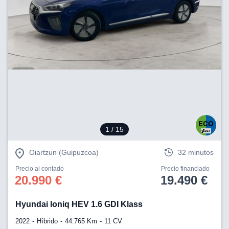
1
/ 15
Oiartzun (Guipuzcoa)
32 minutos
Precio al contado
Precio financiado
20.990 €
19.490 €
Hyundai Ioniq HEV 1.6 GDI Klass
2022
Híbrido
44.765 Km
11 CV