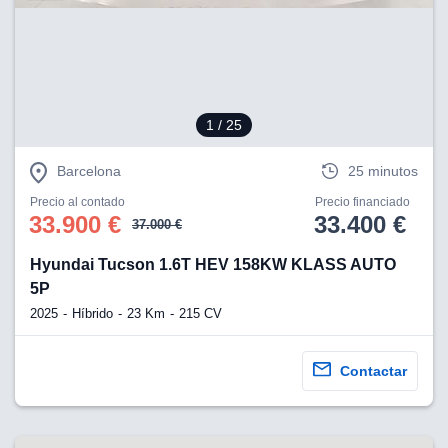
eb, pero no se
okies para
omportamiento
ar publicidad
ersonalizado,
drás
licidad
1
/ 25
rsonalizada.
zar la
Barcelona
25 minutos
e cookies y
stro sitio
Precio al contado
Precio financiado
 de este
33.900 €
33.400 €
37.000 €
do el botón
Hyundai Tucson 1.6T HEV 158KW KLASS AUTO
ntimiento,
5P
estros socios
2025
Híbrido
23 Km
215 CV
ies,
es únicos o
imilares para
Contactar
cceder y
os personales
a en este
s direcciones