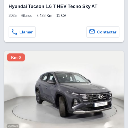
lquier
Hyundai Tucson 1.6 T HEV Tecno Sky AT
to pulsando
2025
Híbrido
7.428 Km
11 CV
n de cookies
disponible en
Llamar
Contactar
stra página
VAMENTE,
Km 0
ecnologías
 cookies
o aceptar la
e cookies,
er a nuestro
ectricos.com.
 te
e que solo se
okies que
ias para
 navegación