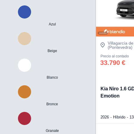
Azul
Villagarcía d
(Pontevedra)
Beige
Precio al contado
33.790 €
Blanco
Kia Niro 1.6 
Emotion
Bronce
2026
Híbrido
13
Granate