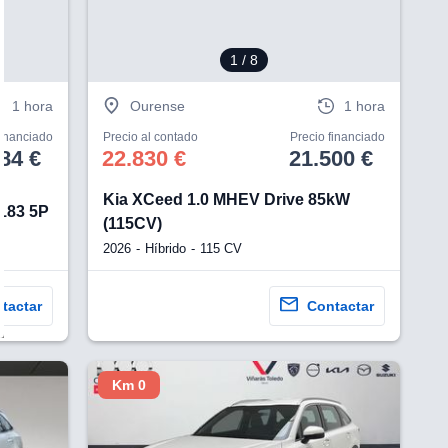
1
/ 8
1 hora
Ourense
1 hora
financiado
Precio al contado
Precio financiado
84 €
22.830 €
21.500 €
Kia XCeed 1.0 MHEV Drive 85kW
 183 5P
(115CV)
2026
Híbrido
115 CV
tactar
Contactar
Km 0