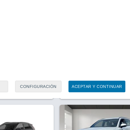
1
/ 20
1
/ 23
1 hora
Pontevedra
Precio financiado
Precio al contado
Precio 
36.005 €
33.887 €
27.8
.015 €
 Launch Edition
Kia Niro 1.6 GDI PHEV DRIVE
150 kW (204 CV)
 Km
204 CV
2022
Híbrido
42.655 Km
183 CV
CONFIGURACIÓN
ACEPTAR Y CONTINUAR
Contactar
Con