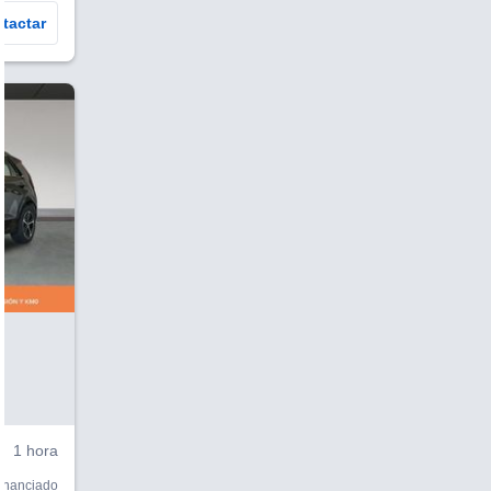
tactar
V
1 hora
financiado