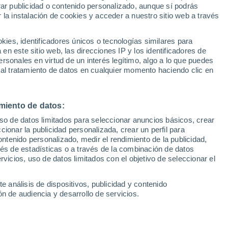
rar publicidad o contenido personalizado, aunque sí podrás
 la instalación de cookies y acceder a nuestro sitio web a través
1
/ 8
1
/ 34
es, identificadores únicos o tecnologías similares para
n este sitio web, las direcciones IP y los identificadores de
Pontevedra
60
rsonales en virtud de un interés legítimo, algo a lo que puedes
59 minutos
 al tratamiento de datos en cualquier momento haciendo clic en
Precio al contado
Precio 
Precio financiado
31.280 €
25.0
26.990 €
miento de datos:
Kia Niro PHEV 1.6 GDI PLUG-
GDi MHEV Drive 85kW
uso de datos limitados para seleccionar anuncios básicos, crear
HYBRID DRIVE 141 5P
ccionar la publicidad personalizada, crear un perfil para
5 CV
2020
Híbrido
97.090 Km
141 CV
ontenido personalizado, medir el rendimiento de la publicidad,
vés de estadísticas o a través de la combinación de datos
rvicios, uso de datos limitados con el objetivo de seleccionar el
Contactar
Con
e análisis de dispositivos, publicidad y contenido
n de audiencia y desarrollo de servicios.
Km 0