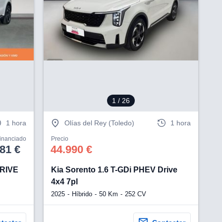
¿Te interesa?
Ver más información
1
/ 26
1 hora
Olías del Rey (Toledo)
1 hora
financiado
Precio
81 €
44.990 €
DRIVE
Kia Sorento 1.6 T-GDi PHEV Drive
4x4 7pl
2025
Híbrido
50 Km
252 CV