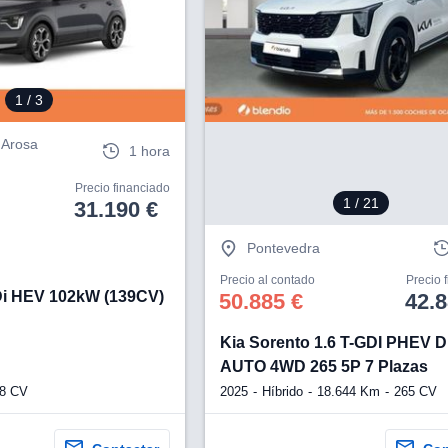
1
/ 3
e Arosa
1 hora
Precio financiado
1
/ 21
31.190 €
Pontevedra
Precio al contado
Precio 
GDi HEV 102kW (139CV)
50.885 €
42.8
Kia Sorento 1.6 T-GDI PHEV 
AUTO 4WD 265 5P 7 Plazas
8 CV
2025
Híbrido
18.644 Km
265 CV