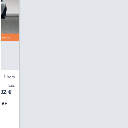
V
1 hora
financiado
02 €
RIVE