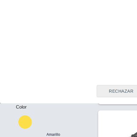
Tipo de vendedor
Todos
Tarragona
Precio al contado
Plazas
36.815 €
37
-
Kia EV4 Earth
81,4kWh (LR) 
Puertas
Eléctrico
10.578
-
RECHAZAR
Color
Amarillo