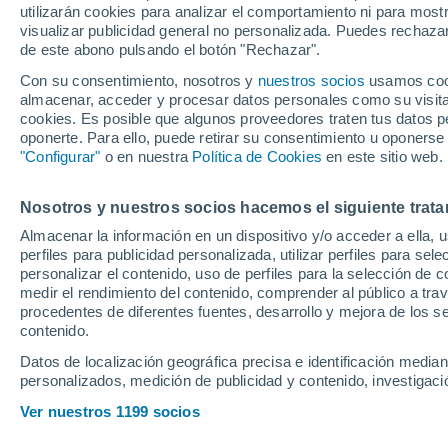
utilizarán cookies para analizar el comportamiento ni para most
visualizar publicidad general no personalizada. Puedes rechazar
de este abono pulsando el botón "Rechazar".
Ubicación
Con su consentimiento, nosotros y
nuestros socios
usamos cooki
almacenar, acceder y procesar datos personales como su visita e
Población o CP
Provincia
Torrelavega
cookies. Es posible que algunos proveedores traten tus datos pe
(Cantabria)
oponerte. Para ello, puede retirar su consentimiento u oponerse
"Configurar"
o en nuestra
Política de Cookies
en este sitio web.
Precio al contado
28.990 €
Radio
Nosotros y nuestros socios hacemos el siguiente trata
Kia K4 1.0 T-
Almacenar la información en un dispositivo y/o acceder a ella, 
(115CV)
perfiles para publicidad personalizada, utilizar perfiles para sele
Todo el país
2026
Híbrido
11
personalizar el contenido, uso de perfiles para la selección de c
medir el rendimiento del contenido, comprender al público a tra
Solo anuncios de Península y
procedentes de diferentes fuentes, desarrollo y mejora de los se
Baleares
contenido.
Datos de localización geográfica precisa e identificación mediant
personalizados, medición de publicidad y contenido, investigació
Nuevos en stock
Ver nuestros 1199 socios