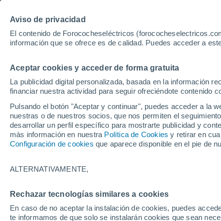
Aviso de privacidad
El contenido de Forococheseléctricos (forococheselectricos.com
información que se ofrece es de calidad. Puedes acceder a este
Inicio
Coches eléctricos de segunda mano
Kia
Aceptar cookies y acceder de forma gratuita
2.140
Kia de segunda mano
La publicidad digital personalizada, basada en la información r
financiar nuestra actividad para seguir ofreciéndote contenido c
Pulsando el botón "Aceptar y continuar", puedes acceder a la w
nuestras o de nuestros socios, que nos permiten el seguimiento
Guardar búsqueda
desarrollar un perfil específico para mostrarte publicidad y co
más información en nuestra
Política de Cookies
y retirar en cu
Configuración de cookies
que aparece disponible en el pie de n
Marca
Kia
ALTERNATIVAMENTE,
Modelo
Rechazar tecnologías similares a cookies
En caso de no aceptar la instalación de cookies, puedes accede
Seleccionar modelo
te informamos de que solo se instalarán cookies que sean necesa