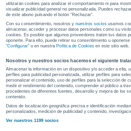
utilizarán cookies para analizar el comportamiento ni para most
visualizar publicidad general no personalizada. Puedes rechazar
de este abono pulsando el botón "Rechazar".
Ubicación
Con su consentimiento, nosotros y
nuestros socios
usamos cooki
almacenar, acceder y procesar datos personales como su visita e
Población o CP
Provincia
Ourense
cookies. Es posible que algunos proveedores traten tus datos pe
oponerte. Para ello, puede retirar su consentimiento u oponerse
Precio al contado
"Configurar"
o en nuestra
Política de Cookies
en este sitio web.
22.991 €
24
Radio
Nosotros y nuestros socios hacemos el siguiente trata
Kia Stonic 1.
GT LINE DCT 
Almacenar la información en un dispositivo y/o acceder a ella, 
perfiles para publicidad personalizada, utilizar perfiles para sele
2024
Híbrido
10
Todo el país
personalizar el contenido, uso de perfiles para la selección de c
medir el rendimiento del contenido, comprender al público a tra
Solo anuncios de Península y
procedentes de diferentes fuentes, desarrollo y mejora de los se
Baleares
contenido.
Datos de localización geográfica precisa e identificación mediant
personalizados, medición de publicidad y contenido, investigació
Nuevos en stock
Ver nuestros 1199 socios