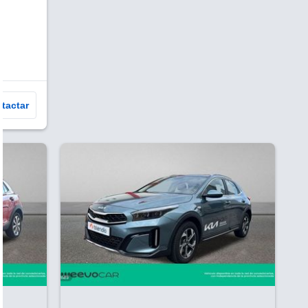
tactar
V