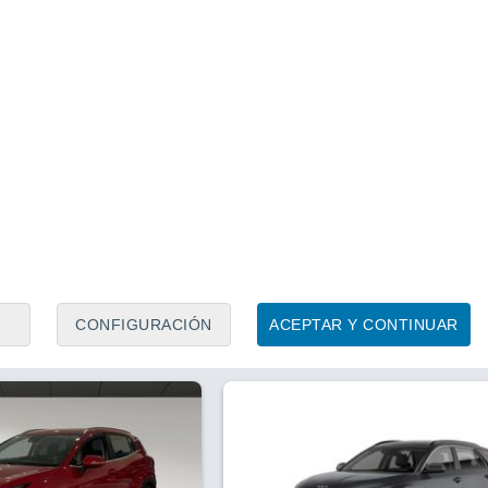
1
/ 6
1
/ 21
1 hora
Ourense
Precio financiado
Precio al contado
Precio 
26.990 €
20.888 €
18.4
GDi MHEV Drive 85kW
Kia Stonic 1.0 T-GDI MHEV IM
DRIVE 100CV 5P
5 CV
2024
Híbrido
18.655 Km
100 CV
Contactar
Con
CONFIGURACIÓN
ACEPTAR Y CONTINUAR