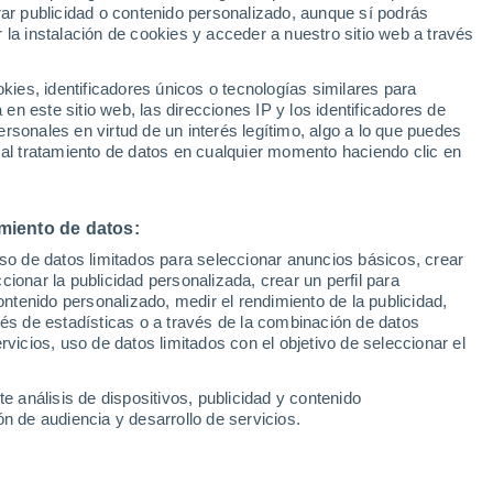
rar publicidad o contenido personalizado, aunque sí podrás
 la instalación de cookies y acceder a nuestro sitio web a través
1
/ 21
1
/ 21
es, identificadores únicos o tecnologías similares para
n este sitio web, las direcciones IP y los identificadores de
1 hora
Ourense
rsonales en virtud de un interés legítimo, algo a lo que puedes
 al tratamiento de datos en cualquier momento haciendo clic en
Precio financiado
Precio al contado
Precio 
19.991 €
24.902 €
22.9
.991 €
miento de datos:
0 T-GDI MHEV IMT 74KW
Kia Stonic 1.0 T-GDI MHEV D
100CV 5P
115 5P
uso de datos limitados para seleccionar anuncios básicos, crear
ccionar la publicidad personalizada, crear un perfil para
.259 Km
100 CV
2026
Híbrido
10 Km
115 CV
ontenido personalizado, medir el rendimiento de la publicidad,
vés de estadísticas o a través de la combinación de datos
rvicios, uso de datos limitados con el objetivo de seleccionar el
Contactar
Con
e análisis de dispositivos, publicidad y contenido
n de audiencia y desarrollo de servicios.