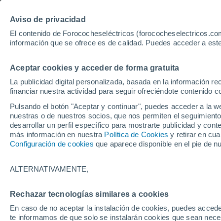
Aviso de privacidad
El contenido de Forococheseléctricos (forococheselectricos.com
información que se ofrece es de calidad. Puedes acceder a este
Inicio
Coches eléctricos de segunda mano
Kia
Ourense
Aceptar cookies y acceder de forma gratuita
123
Kia de segunda mano e
La publicidad digital personalizada, basada en la información r
financiar nuestra actividad para seguir ofreciéndote contenido c
Pulsando el botón "Aceptar y continuar", puedes acceder a la w
nuestras o de nuestros socios, que nos permiten el seguimiento
Guardar búsqueda
desarrollar un perfil específico para mostrarte publicidad y co
más información en nuestra
Política de Cookies
y retirar en cu
Configuración de cookies
que aparece disponible en el pie de n
Marca
Kia
ALTERNATIVAMENTE,
Modelo
Rechazar tecnologías similares a cookies
En caso de no aceptar la instalación de cookies, puedes accede
Seleccionar modelo
te informamos de que solo se instalarán cookies que sean necesa