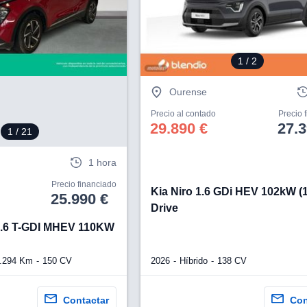
1
/ 2
Ourense
Precio al contado
Precio 
29.890 €
27.3
1
/ 21
1 hora
Precio financiado
Kia Niro 1.6 GDi HEV 102kW (
25.990 €
Drive
1.6 T-GDI MHEV 110KW
2026
Híbrido
138 CV
.294 Km
150 CV
Contactar
Con