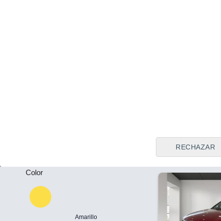
Tipo de vendedor
Todos
Ourense
Precio al contado
Plazas
28.990 €
-
Kia K4 1.0 T-
(115CV)
Puertas
2026
Híbrido
11
-
RECHAZAR
Color
Amarillo