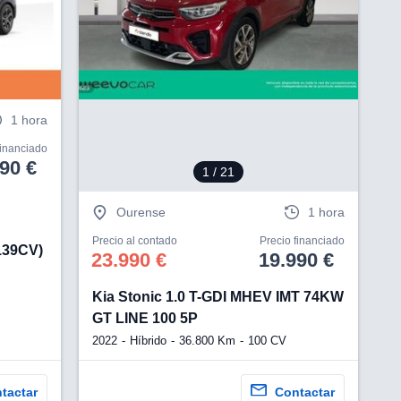
Ver más información
V
1 hora
financiado
90 €
1
/ 21
Ourense
1 hora
Precio al contado
Precio financiado
139CV)
23.990 €
19.990 €
Kia Stonic 1.0 T-GDI MHEV IMT 74KW
GT LINE 100 5P
2022
Híbrido
36.800 Km
100 CV
tactar
Contactar