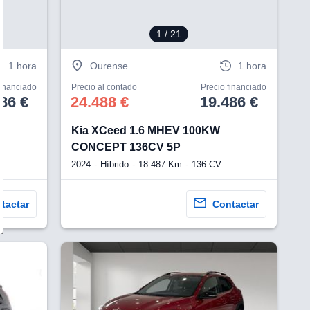
1
/ 21
1 hora
Ourense
1 hora
financiado
Precio al contado
Precio financiado
86 €
24.488 €
19.486 €
T
Kia XCeed 1.6 MHEV 100KW
CONCEPT 136CV 5P
2024
Híbrido
18.487 Km
136 CV
tactar
Contactar
¿Te interesa?