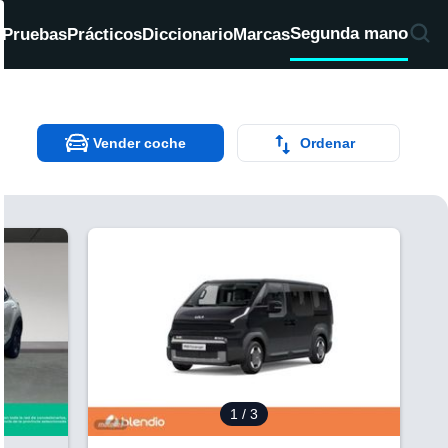
Segunda mano
d
Pruebas
Prácticos
Diccionario
Marcas
Vender coche
Ordenar
V
1
/ 3