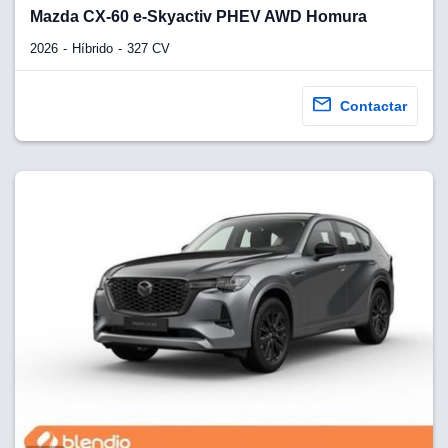
lquier
Mazda CX-60 e-Skyactiv PHEV AWD Homura
to pulsando
2026
Híbrido
327 CV
n de cookies
disponible en
Contactar
stra página
VAMENTE,
ecnologías
 cookies
o aceptar la
e cookies,
er a nuestro
ectricos.com.
 te
e que solo se
okies que
ias para
 navegación