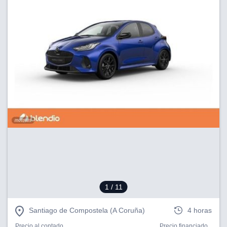
tificadores de
posible que
eedores traten
rsonales en
nterés
 a lo que
rte. Para
tirar su
to u oponerse
o de datos en
mento
 en
 en nuestra
ookies
en
b.
 nuestros
emos el
ratamiento
1
/ 11
 información
Santiago de Compostela (A Coruña)
4 horas
tivo y/o
a, uso de
Precio al contado
Precio financiado