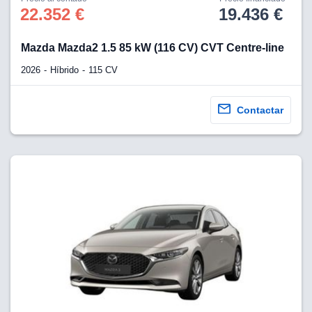
os para
22.352 €
19.436 €
anuncios
 perfiles
ad
Mazda Mazda2 1.5 85 kW (116 CV) CVT Centre-line
 utilizar
seleccionar la
2026
Híbrido
115 CV
rsonalizada,
l para
el contenido,
Contactar
s para la
 contenido
, medir el
e la
edir el
el contenido,
 público a
adísticas o a
 combinación
cedentes de
entes,
mejora de los
o de datos
 el objetivo
r el