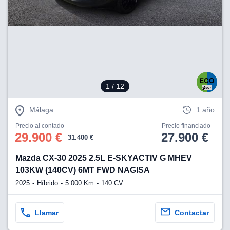
1
/ 12
Málaga
1 año
Precio al contado
Precio financiado
29.900 €
27.900 €
31.400 €
Mazda CX-30 2025 2.5L E-SKYACTIV G MHEV
103KW (140CV) 6MT FWD NAGISA
2025
Híbrido
5.000 Km
140 CV
Llamar
Contactar