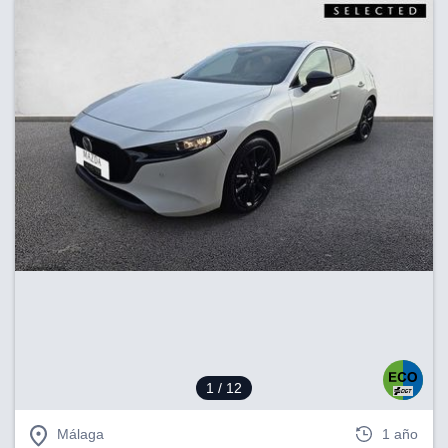
1
/ 12
Málaga
1 año