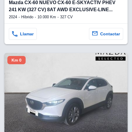
lquier
Mazda CX-60 NUEVO CX-60 E-SKYACTIV PHEV
241 KW (327 CV) 8AT AWD EXCLUSIVE-LINE...
to pulsando
2024
Híbrido
10.000 Km
327 CV
n de cookies
disponible en
Llamar
Contactar
stra página
VAMENTE,
Km 0
ecnologías
 cookies
o aceptar la
e cookies,
er a nuestro
ectricos.com.
 te
e que solo se
okies que
ias para
 navegación