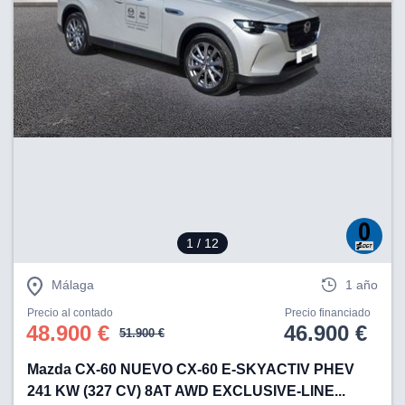
1
/ 12
Málaga
1 año
Precio al contado
Precio financiado
48.900 €
46.900 €
51.900 €
Mazda CX-60 NUEVO CX-60 E-SKYACTIV PHEV
241 KW (327 CV) 8AT AWD EXCLUSIVE-LINE...