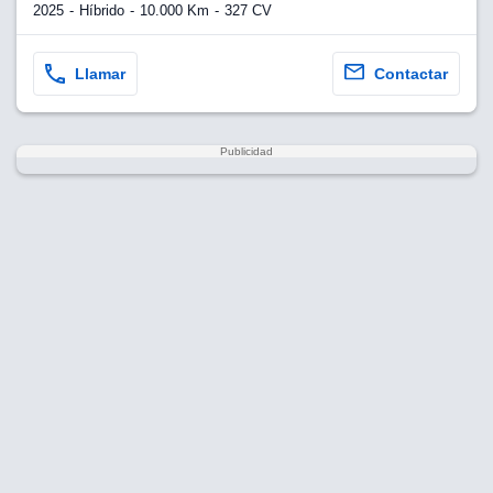
2025
Híbrido
10.000 Km
327 CV
Llamar
Contactar