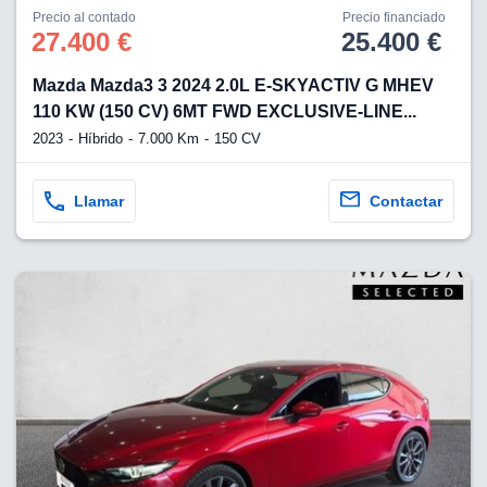
os para
Precio al contado
Precio financiado
anuncios
27.400 €
25.400 €
 perfiles
ad
Mazda Mazda3 3 2024 2.0L E-SKYACTIV G MHEV
 utilizar
seleccionar la
110 KW (150 CV) 6MT FWD EXCLUSIVE-LINE...
rsonalizada,
2023
Híbrido
7.000 Km
150 CV
l para
el contenido,
s para la
Llamar
Contactar
 contenido
, medir el
e la
edir el
el contenido,
 público a
adísticas o a
 combinación
cedentes de
entes,
mejora de los
o de datos
 el objetivo
r el