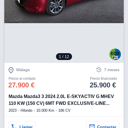
lización
ecisa e
n mediante
spositivos,
contenido
os, medición
 y contenido,
 de audiencia
e servicios.
1
/ 12
 1199 socios
Málaga
7 meses
Precio al contado
Precio financiado
27.900 €
25.900 €
Mazda Mazda3 3 2024 2.0L E-SKYACTIV G MHEV
110 KW (150 CV) 6MT FWD EXCLUSIVE-LINE...
2023
Híbrido
10.000 Km
186 CV
Llamar
Contactar