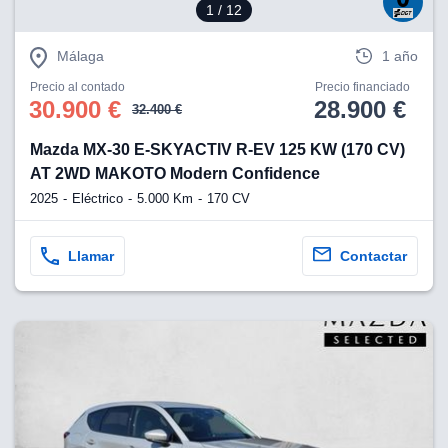
1
/ 12
Málaga
1 año
Precio al contado
Precio financiado
30.900 €
28.900 €
32.400 €
Mazda MX-30 E-SKYACTIV R-EV 125 KW (170 CV)
AT 2WD MAKOTO Modern Confidence
2025
Eléctrico
5.000 Km
170 CV
Llamar
Contactar