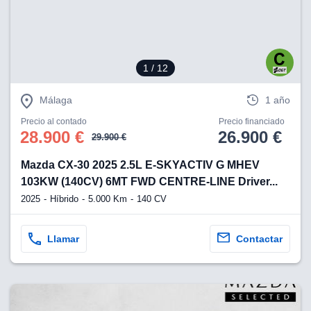
1
/ 12
Málaga
1 año
Precio al contado
Precio financiado
28.900 €
26.900 €
29.900 €
Mazda CX-30 2025 2.5L E-SKYACTIV G MHEV
103KW (140CV) 6MT FWD CENTRE-LINE Driver...
2025
Híbrido
5.000 Km
140 CV
Llamar
Contactar