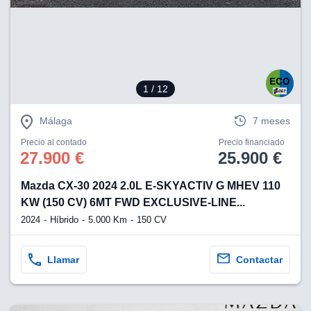
eb, pero no se
okies para
omportamiento
ar publicidad
ersonalizado,
drás
licidad
1
/ 12
rsonalizada.
zar la
Málaga
7 meses
e cookies y
stro sitio
Precio al contado
Precio financiado
 de este
27.900 €
25.900 €
do el botón
Mazda CX-30 2024 2.0L E-SKYACTIV G MHEV 110
ntimiento,
KW (150 CV) 6MT FWD EXCLUSIVE-LINE...
estros socios
2024
Híbrido
5.000 Km
150 CV
ies,
es únicos o
imilares para
Llamar
Contactar
cceder y
os personales
a en este
s direcciones