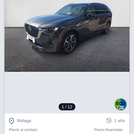
1
/ 12
Málaga
1 año
Precio al contado
Precio financiado