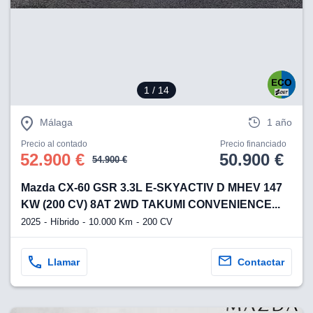
1
/ 14
Málaga
1 año
Precio al contado
Precio financiado
52.900 €
50.900 €
54.900 €
Mazda CX-60 GSR 3.3L E-SKYACTIV D MHEV 147
KW (200 CV) 8AT 2WD TAKUMI CONVENIENCE...
2025
Híbrido
10.000 Km
200 CV
Llamar
Contactar