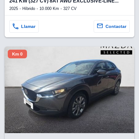
241 KW (327 CV) 8AT AWD EXCLUSIVE-LINE...
2025
Híbrido
10.000 Km
327 CV
Llamar
Contactar
Km 0