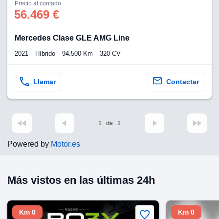
os para
Precio al contado
anuncios
56.469 €
 perfiles
ad
Mercedes Clase GLE AMG Line
 utilizar
seleccionar la
2021
Híbrido
94.500 Km
320 CV
rsonalizada,
l para
el contenido,
Llamar
Contactar
s para la
 contenido
, medir el
e la
edir el
1
de
1
el contenido,
 público a
Powered by
Motor.es
adísticas o a
 combinación
cedentes de
Más vistos en las últimas 24h
entes,
mejora de los
o de datos
 el objetivo
Km 0
Km 0
r el