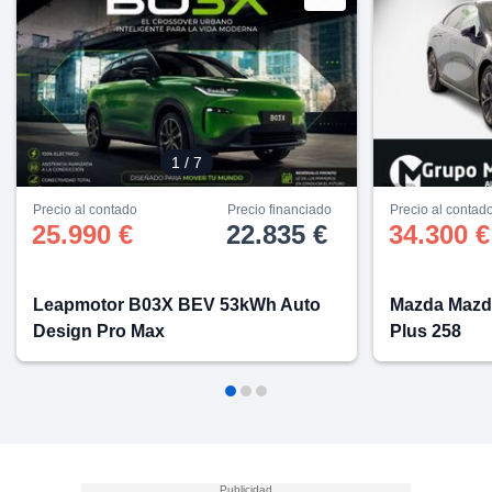
lización
ecisa e
n mediante
spositivos,
contenido
os, medición
1
/ 7
 y contenido,
 de audiencia
Precio al contado
Precio financiado
Precio al contad
e servicios.
25.990 €
22.835 €
34.300 €
 1199 socios
Leapmotor B03X BEV 53kWh Auto
Mazda Mazd
Design Pro Max
Plus 258