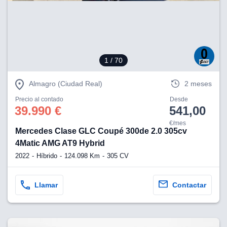
eb, pero no se
okies para
omportamiento
ar publicidad
ersonalizado,
drás
1
/ 70
licidad
rsonalizada.
zar la
Almagro (Ciudad Real)
2 meses
e cookies y
stro sitio
Precio al contado
Desde
39.990 €
541,00
 de este
do el botón
€/mes
Mercedes Clase GLC Coupé 300de 2.0 305cv
4Matic AMG AT9 Hybrid
ntimiento,
estros socios
2022
Híbrido
124.098 Km
305 CV
ies,
es únicos o
imilares para
Llamar
Contactar
cceder y
os personales
a en este
s direcciones