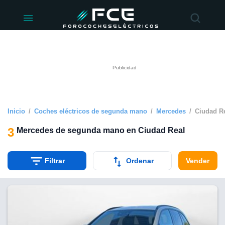
ivacidad
de
éctricos
lectricos.com)
rado por
 para
e la
ue se ofrece
d. Puedes
e sitio web
Inicio
Coches eléctricos de segunda mano
Mercedes
Ciudad R
siguientes
3
Mercedes de segunda mano en Ciudad Real
okies y
 forma
Filtrar
Ordenar
Vender
digital
a, basada en
n recogida
kies o
imilares, nos