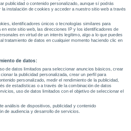
rar publicidad o contenido personalizado, aunque sí podrás
 la instalación de cookies y acceder a nuestro sitio web a través
1
/ 8
1
/ 54
es, identificadores únicos o tecnologías similares para
n este sitio web, las direcciones IP y los identificadores de
arcelona)
42 minutos
Mataró (Barcelona)
42
rsonales en virtud de un interés legítimo, algo a lo que puedes
 al tratamiento de datos en cualquier momento haciendo clic en
Precio al contado
Precio 
20.990 €
19.9
miento de datos:
dition Hybrid 110 e-
Peugeot 3008 Hybrid 225 Allur
uso de datos limitados para seleccionar anuncios básicos, crear
EAT8 165 kW (225 CV)
ccionar la publicidad personalizada, crear un perfil para
0 Km
2021
Híbrido
76.000 Km
225 CV
ontenido personalizado, medir el rendimiento de la publicidad,
vés de estadísticas o a través de la combinación de datos
rvicios, uso de datos limitados con el objetivo de seleccionar el
Contactar
Con
e análisis de dispositivos, publicidad y contenido
n de audiencia y desarrollo de servicios.
Km 0