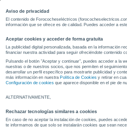
Aviso de privacidad
El contenido de Forococheseléctricos (forococheselectricos.com
información que se ofrece es de calidad. Puedes acceder a este
Inicio
Coches eléctricos de segunda mano
Peugeot
Aceptar cookies y acceder de forma gratuita
546
Peugeot de segunda m
La publicidad digital personalizada, basada en la información r
financiar nuestra actividad para seguir ofreciéndote contenido c
Pulsando el botón "Aceptar y continuar", puedes acceder a la w
nuestras o de nuestros socios, que nos permiten el seguimiento
Guardar búsqueda
Km 0
desarrollar un perfil específico para mostrarte publicidad y co
más información en nuestra
Política de Cookies
y retirar en cu
Configuración de cookies
que aparece disponible en el pie de n
Marca
Peugeot
ALTERNATIVAMENTE,
Modelo
Rechazar tecnologías similares a cookies
En caso de no aceptar la instalación de cookies, puedes accede
Seleccionar modelo
te informamos de que solo se instalarán cookies que sean necesa