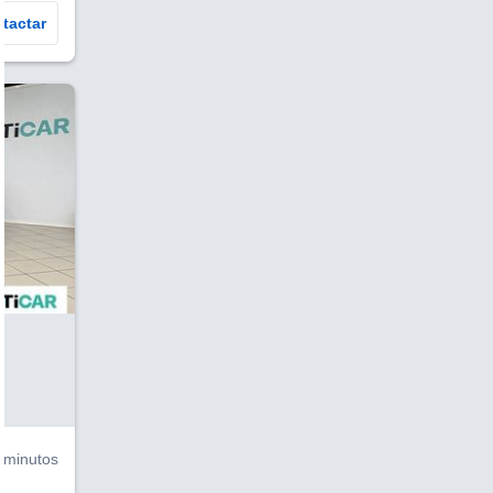
tactar
V
 minutos