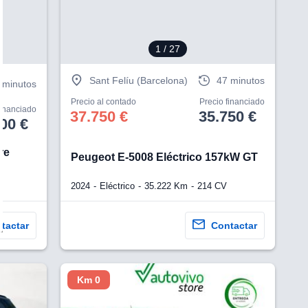
1
/ 27
Sant Felíu (Barcelona)
47 minutos
 minutos
Precio al contado
Precio financiado
financiado
37.750 €
35.750 €
00 €
re
Peugeot E-5008 Eléctrico 157kW GT
2024
Eléctrico
35.222 Km
214 CV
tactar
Contactar
Km 0