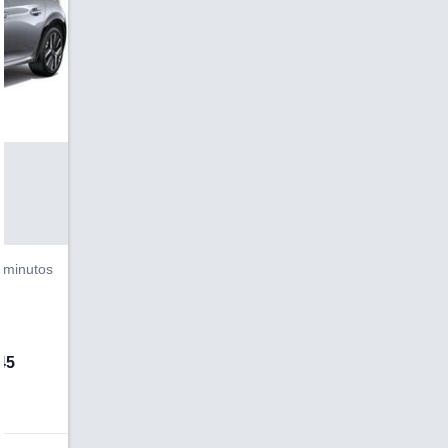
V
 minutos
45