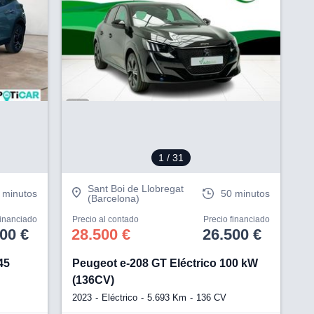
V
1
/ 31
Sant Boi de Llobregat
 minutos
50 minutos
(Barcelona)
financiado
Precio al contado
Precio financiado
00 €
28.500 €
26.500 €
45
Peugeot e-208 GT Eléctrico 100 kW
(136CV)
2023
Eléctrico
5.693 Km
136 CV