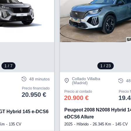
1
/ 7
1
/ 23
Collado Villalba
48 minutos
48
(Madrid)
Precio financiado
Precio al contado
Precio 
20.950 €
20.900 €
19.4
Peugeot 2008 N2008 Hybrid 1
GT Hybrid 145 e-DCS6
eDCS6 Allure
 Km
135 CV
2025
Híbrido
26.345 Km
145 CV