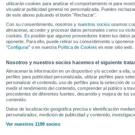
utilizarán cookies para analizar el comportamiento ni para most
visualizar publicidad general no personalizada. Puedes rechazar
de este abono pulsando el botón "Rechazar".
Ubicación
Con su consentimiento, nosotros y
nuestros socios
usamos cooki
almacenar, acceder y procesar datos personales como su visita e
Población o CP
Provincia
Sant Felíu (B
cookies. Es posible que algunos proveedores traten tus datos pe
oponerte. Para ello, puede retirar su consentimiento u oponerse
Precio
"Configurar"
o en nuestra
Política de Cookies
en este sitio web.
22.300 €
Radio
Nosotros y nuestros socios hacemos el siguiente trata
Peugeot 2008 E
Almacenar la información en un dispositivo y/o acceder a ella, 
DCS6
perfiles para publicidad personalizada, utilizar perfiles para sele
Todo el país
2026
Híbrido
5
personalizar el contenido, uso de perfiles para la selección de c
medir el rendimiento del contenido, comprender al público a tra
Solo anuncios de Península y
procedentes de diferentes fuentes, desarrollo y mejora de los se
Baleares
contenido.
Datos de localización geográfica precisa e identificación mediant
personalizados, medición de publicidad y contenido, investigació
Nuevos en stock
Ver nuestros 1199 socios