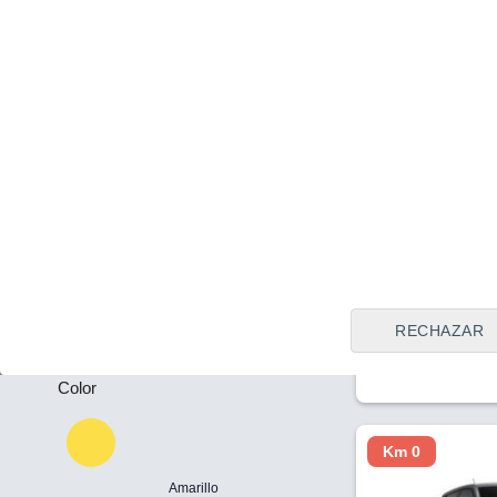
Tipo de vendedor
Todos
Collado Villal
(Madrid)
Plazas
Precio al contado
26.500 €
-
Peugeot 308 5
Puertas
DCS6 GT Excl
-
2026
Híbrido
1
RECHAZAR
Color
Km 0
Amarillo