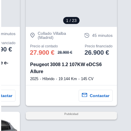
1
/ 23
Collado Villalba
 minutos
45 minutos
(Madrid)
financiado
Precio al contado
Precio financiado
90 €
27.900 €
26.900 €
28.900 €
e e-
Peugeot 3008 1.2 107KW eDCS6
Allure
2025
Híbrido
19.144 Km
145 CV
tactar
Contactar