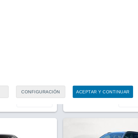
1
/ 24
1
/ 16
ba
Vélez-Málaga
47 minutos
47
(Málaga)
Precio financiado
Precio al contado
Precio 
24.500 €
28.100 €
26.9
P Hybrid MHEV 145 e-
Peugeot 3008 180 e-EAT8 Allu
usive
Pack
0 Km
145 CV
2024
Híbrido
8.894 Km
180 CV
CONFIGURACIÓN
ACEPTAR Y CONTINUAR
Contactar
Con