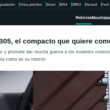
gradación
China petróleo
Smart
MG4
EBRO
Renault
Ford
Noticias
Movilida
 B05, el compacto que quiere com
do y promete dar mucha guerra a los modelos conocid
la como es su interior.