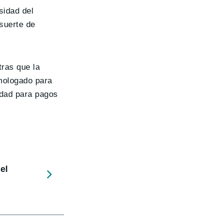
sidad del
suerte de
tras que la
mologado para
idad para pagos
el