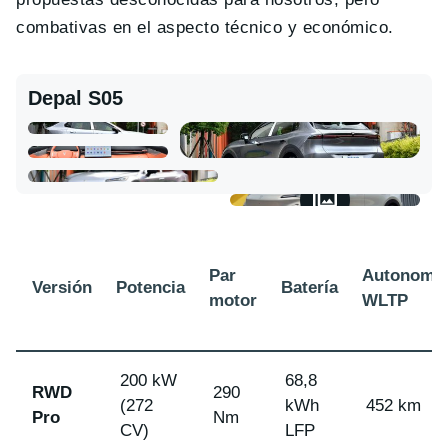
combativas en el aspecto técnico y económico.
Depal S05
Par
Autonomí
Versión
Potencia
Batería
motor
WLTP
200 kW
68,8
RWD
290
(272
kWh
452 km
Pro
Nm
CV)
LFP