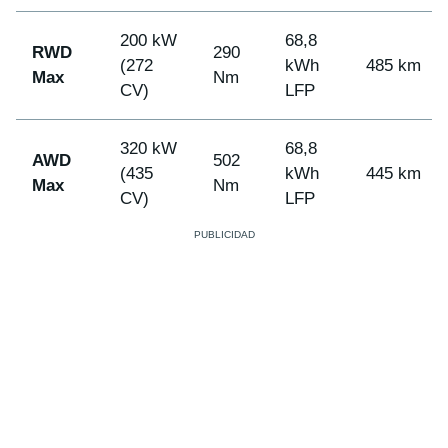
200 kW
68,8
RWD
290
(272
kWh
485 km
Max
Nm
CV)
LFP
320 kW
68,8
AWD
502
(435
kWh
445 km
Max
Nm
CV)
LFP