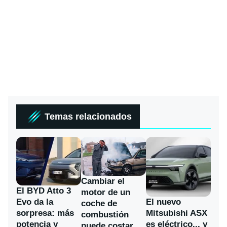
Temas relacionados
Cambiar el
El BYD Atto 3
motor de un
Evo da la
El nuevo
coche de
sorpresa: más
Mitsubishi ASX
combustión
potencia y
es eléctrico... y
puede costar