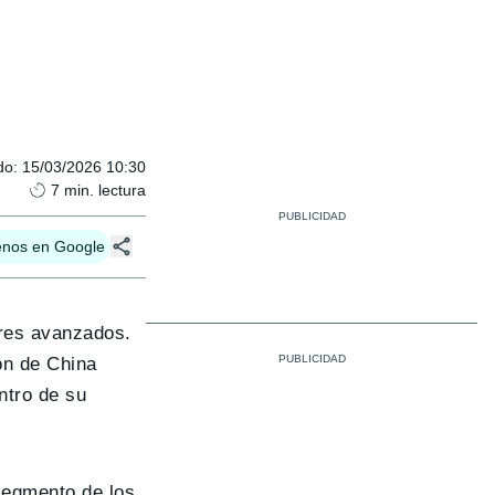
do
:
15/03/2026 10:30
7
min. lectura
enos en Google
ores avanzados.
ión de China
ntro de su
 segmento de los