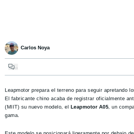
Carlos Noya
...
Leapmotor prepara el terreno para seguir apretando l
El fabricante chino acaba de registrar oficialmente an
(MIIT) su nuevo modelo, el
Leapmotor A05
, un compa
gama.
Este modelo se posicionará ligeramente por debajo d