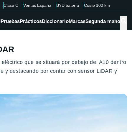
Clase C
Ventas España
BYD batería
Coste 100 km
d
Pruebas
Prácticos
Diccionario
Marcas
Segunda mano
iDAR
eléctrico que se situará por debajo del A10 dentro
ste y destacando por contar con sensor LiDAR y