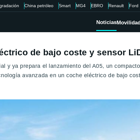
gradación
China petróleo
Smart
MG4
EBRO
Renault
Ford
Noticias
Movilida
ctrico de bajo coste y sensor L
l y ya prepara el lanzamiento del A05, un compacto 
cnología avanzada en un coche eléctrico de bajo co