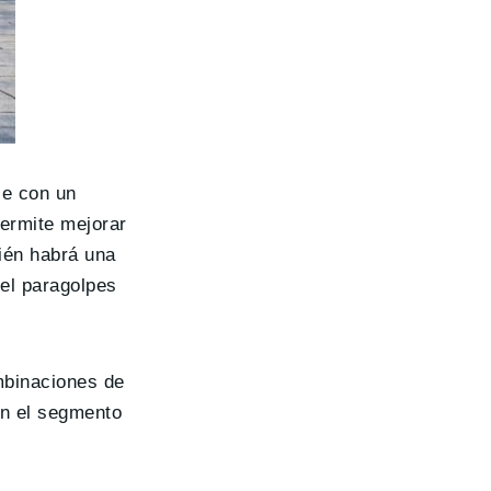
se con un
permite mejorar
ién habrá una
 el paragolpes
mbinaciones de
en el segmento