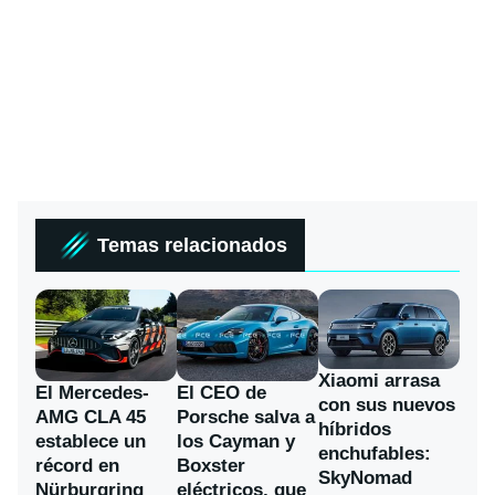
Temas relacionados
Xiaomi arrasa
El Mercedes-
El CEO de
con sus nuevos
AMG CLA 45
Porsche salva a
híbridos
establece un
los Cayman y
enchufables:
récord en
Boxster
SkyNomad
Nürburgring
eléctricos, que