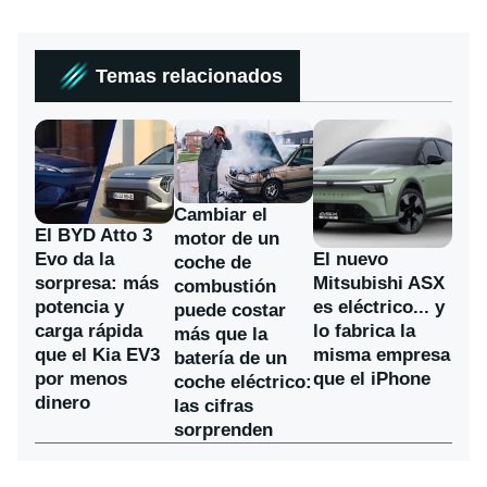
Temas relacionados
Cambiar el
El BYD Atto 3
motor de un
Evo da la
El nuevo
coche de
sorpresa: más
Mitsubishi ASX
combustión
potencia y
es eléctrico... y
puede costar
carga rápida
lo fabrica la
más que la
que el Kia EV3
misma empresa
batería de un
por menos
que el iPhone
coche eléctrico:
dinero
las cifras
sorprenden