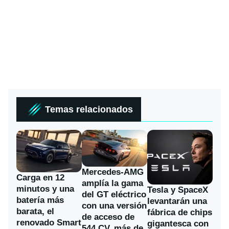
Temas relacionados
Mercedes-AMG
Carga en 12
amplía la gama
minutos y una
Tesla y SpaceX
del GT eléctrico
batería más
levantarán una
con una versión
barata, el
fábrica de chips
de acceso de
renovado Smart
gigantesca con
544 CV, más de