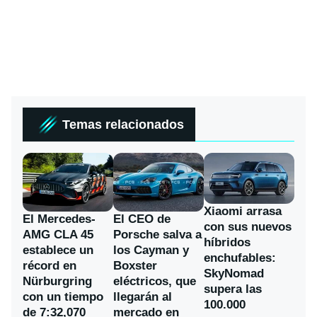
Temas relacionados
Xiaomi arrasa
El Mercedes-
El CEO de
con sus nuevos
AMG CLA 45
Porsche salva a
híbridos
establece un
los Cayman y
enchufables:
récord en
Boxster
SkyNomad
Nürburgring
eléctricos, que
supera las
con un tiempo
llegarán al
100.000
de 7:32,070
mercado en