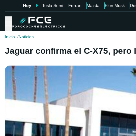
Hoy
Tesla Semi
Ferrari
Mazda
Elon Musk
De
Inicio
Noticias
Jaguar confirma el C-X75, pero l