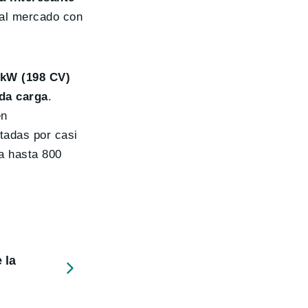
 al mercado con
 kW (198 CV)
da carga
.
en
adas por casi
ía hasta 800
 la