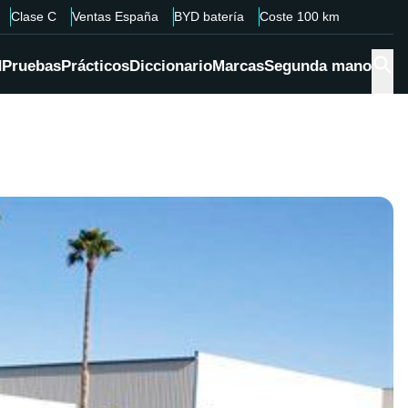
Clase C
Ventas España
BYD batería
Coste 100 km
d
Pruebas
Prácticos
Diccionario
Marcas
Segunda mano