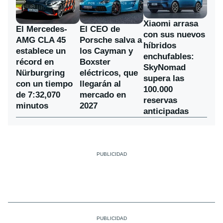
Xiaomi arrasa
El Mercedes-
El CEO de
con sus nuevos
AMG CLA 45
Porsche salva a
híbridos
establece un
los Cayman y
enchufables:
récord en
Boxster
SkyNomad
Nürburgring
eléctricos, que
supera las
con un tiempo
llegarán al
100.000
de 7:32,070
mercado en
reservas
minutos
2027
anticipadas