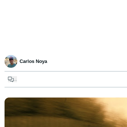
Carlos Noya
...