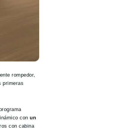
ente rompedor,
s primeras
 programa
dinámico con
un
eros con cabina