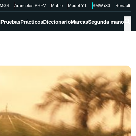
MG4
Aranceles PHEV
Mahle
Model Y L
BMW iX3
Renault 4
d
Pruebas
Prácticos
Diccionario
Marcas
Segunda mano