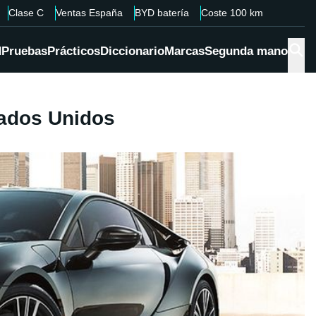
Clase C
Ventas España
BYD batería
Coste 100 km
d
Pruebas
Prácticos
Diccionario
Marcas
Segunda mano
tados Unidos