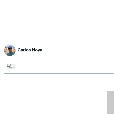
Carlos Noya
...