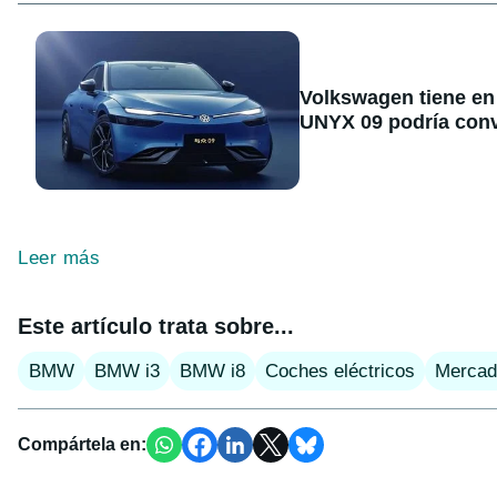
Volkswagen tiene en 
UNYX 09 podría conve
Leer más
Este artículo trata sobre...
BMW
BMW i3
BMW i8
Coches eléctricos
Mercad
Compártela en: