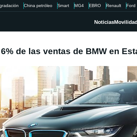
gradación
China petróleo
Smart
MG4
EBRO
Renault
Ford
Noticias
Movilida
l 6% de las ventas de BMW en Es