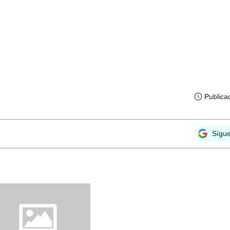
Publica
Sígu