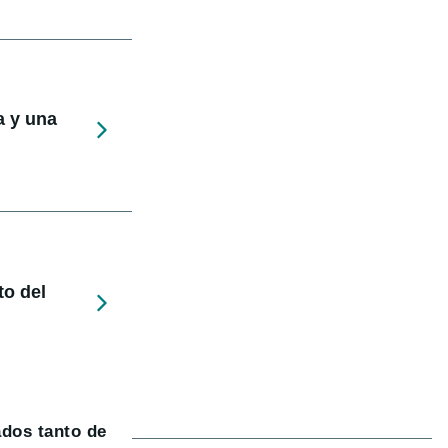
a y una
to del
ados tanto de