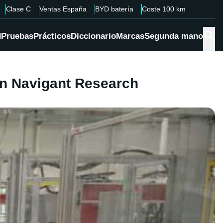
Clase C
Ventas España
BYD batería
Coste 100 km
d
Pruebas
Prácticos
Diccionario
Marcas
Segunda mano
ún Navigant Research