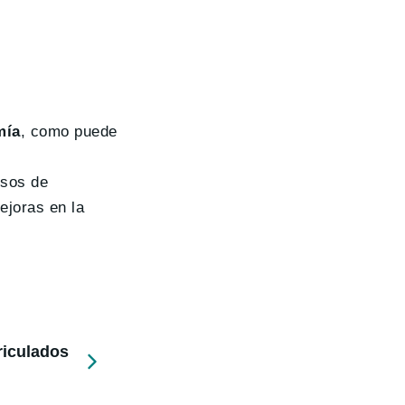
mía
, como puede
esos de
ejoras en la
riculados