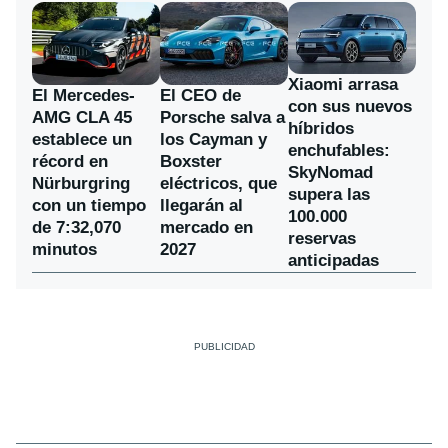
Xiaomi arrasa
El Mercedes-
El CEO de
con sus nuevos
AMG CLA 45
Porsche salva a
híbridos
establece un
los Cayman y
enchufables:
récord en
Boxster
SkyNomad
Nürburgring
eléctricos, que
supera las
con un tiempo
llegarán al
100.000
de 7:32,070
mercado en
reservas
minutos
2027
anticipadas