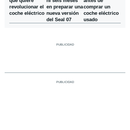
ni seis meses
que quiere
antes de
en preparar una
revolucionar el
comprar un
nueva versión
coche eléctrico
coche eléctrico
del Seal 07
usado