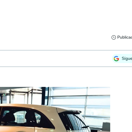
Publica
Sígu