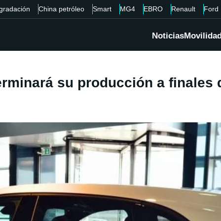
gradación
China petróleo
Smart
MG4
EBRO
Renault
Ford
Noticias
Movilida
erminará su producción a finales