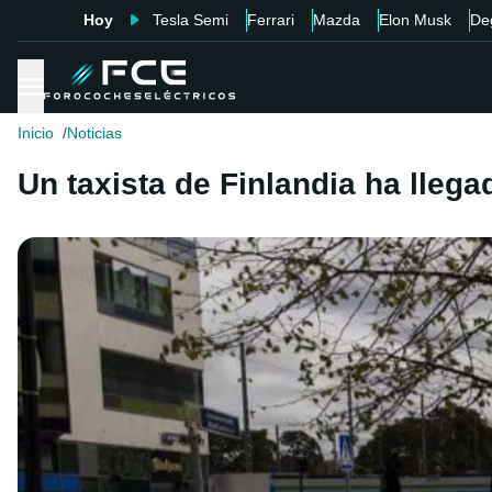
Hoy
Tesla Semi
Ferrari
Mazda
Elon Musk
De
Inicio
Noticias
Un taxista de Finlandia ha lleg