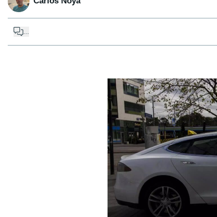
Carlos Noya
...