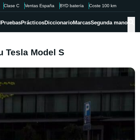
Clase C
Ventas España
BYD batería
Coste 100 km
d
Pruebas
Prácticos
Diccionario
Marcas
Segunda mano
su Tesla Model S