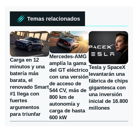
Temas relacionados
Mercedes-AMG
Carga en 12
amplía la gama
minutos y una
Tesla y SpaceX
del GT eléctrico
batería más
levantarán una
con una versión
barata, el
fábrica de chips
de acceso de
renovado Smart
gigantesca con
544 CV, más de
#1 llega con
una inversión
800 km de
fuertes
inicial de 16.800
autonomía y
argumentos
millones
carga de hasta
para triunfar
600 kW