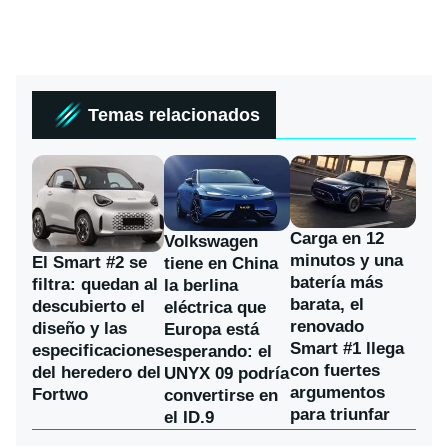
Temas relacionados
Carga en 12
Volkswagen
minutos y una
El Smart #2 se
tiene en China
batería más
filtra: quedan al
la berlina
barata, el
descubierto el
eléctrica que
renovado
diseño y las
Europa está
Smart #1 llega
especificaciones
esperando: el
con fuertes
del heredero del
UNYX 09 podría
argumentos
Fortwo
convertirse en
para triunfar
el ID.9