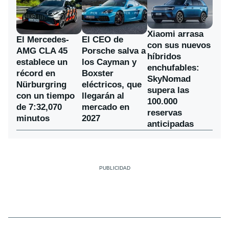
Xiaomi arrasa
El Mercedes-
El CEO de
con sus nuevos
AMG CLA 45
Porsche salva a
híbridos
establece un
los Cayman y
enchufables:
récord en
Boxster
SkyNomad
Nürburgring
eléctricos, que
supera las
con un tiempo
llegarán al
100.000
de 7:32,070
mercado en
reservas
minutos
2027
anticipadas