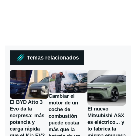
Temas relacionados
Cambiar el
El BYD Atto 3
motor de un
Evo da la
El nuevo
coche de
sorpresa: más
Mitsubishi ASX
combustión
potencia y
es eléctrico... y
puede costar
carga rápida
lo fabrica la
más que la
que el Kia EV3
misma empresa