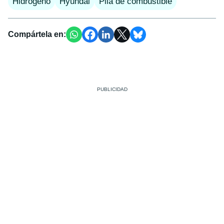
Hidrógeno
Hyundai
Pila de combustible
Compártela en: