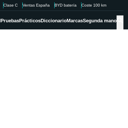
Clase C
Ventas España
BYD batería
Coste 100 km
d
Pruebas
Prácticos
Diccionario
Marcas
Segunda mano