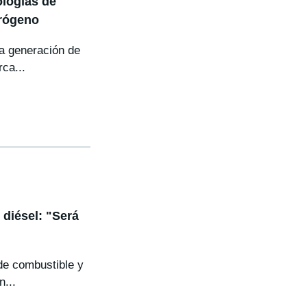
logías de
drógeno
ta generación de
ca...
 diésel: "Será
de combustible y
n...