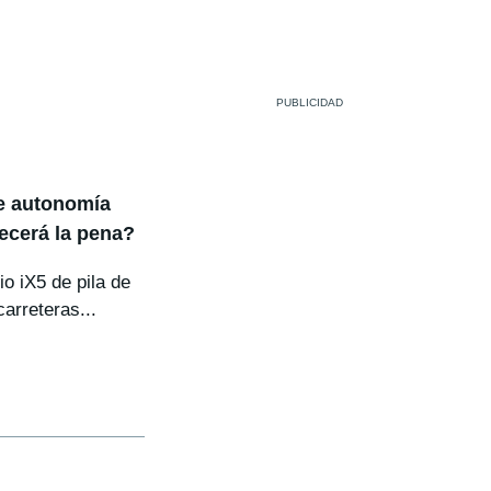
e autonomía
ecerá la pena?
o iX5 de pila de
arreteras...