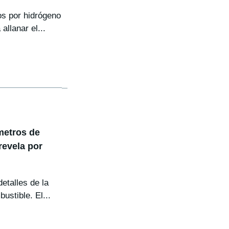
os por hidrógeno
allanar el...
metros de
revela por
etalles de la
stible. El...