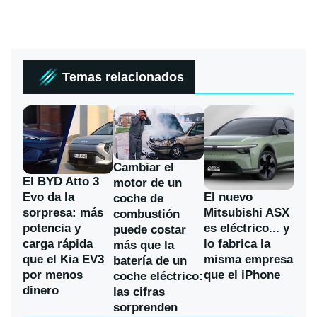
Temas relacionados
Cambiar el
El BYD Atto 3
motor de un
Evo da la
El nuevo
coche de
sorpresa: más
Mitsubishi ASX
combustión
potencia y
es eléctrico... y
puede costar
carga rápida
lo fabrica la
más que la
que el Kia EV3
misma empresa
batería de un
por menos
que el iPhone
coche eléctrico:
dinero
las cifras
sorprenden