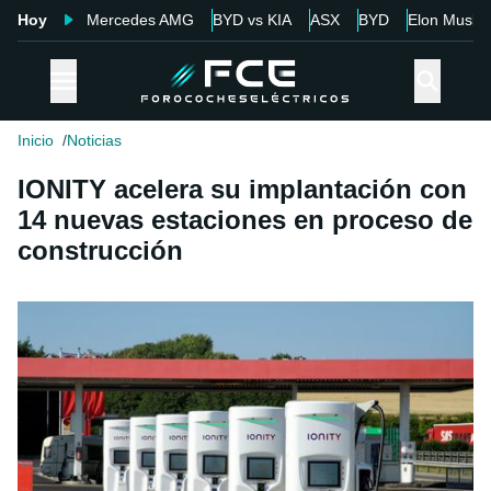
Hoy
Mercedes AMG
BYD vs KIA
ASX
BYD
Elon Musk
Inicio
Noticias
IONITY acelera su implantación con
14 nuevas estaciones en proceso de
construcción