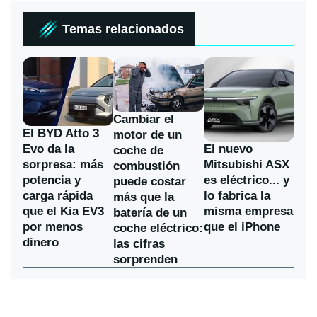
Temas relacionados
Cambiar el
El BYD Atto 3
motor de un
Evo da la
El nuevo
coche de
sorpresa: más
Mitsubishi ASX
combustión
potencia y
es eléctrico... y
puede costar
carga rápida
lo fabrica la
más que la
que el Kia EV3
misma empresa
batería de un
por menos
que el iPhone
coche eléctrico:
dinero
las cifras
sorprenden