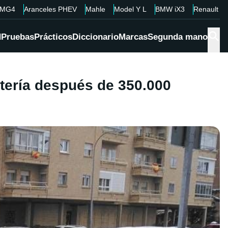
MG4
Aranceles PHEV
Mahle
Model Y L
BMW iX3
Renault 4
d
Pruebas
Prácticos
Diccionario
Marcas
Segunda mano
atería después de 350.000