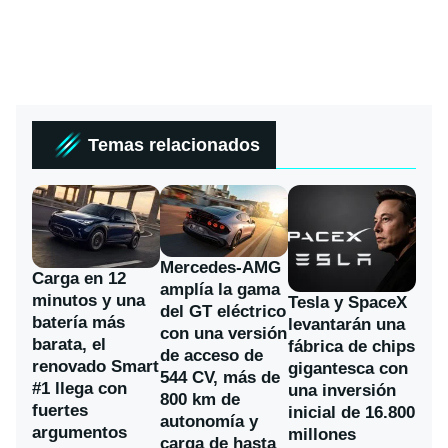
Temas relacionados
Mercedes-AMG
Carga en 12
amplía la gama
minutos y una
Tesla y SpaceX
del GT eléctrico
batería más
levantarán una
con una versión
barata, el
fábrica de chips
de acceso de
renovado Smart
gigantesca con
544 CV, más de
#1 llega con
una inversión
800 km de
fuertes
inicial de 16.800
autonomía y
argumentos
millones
carga de hasta