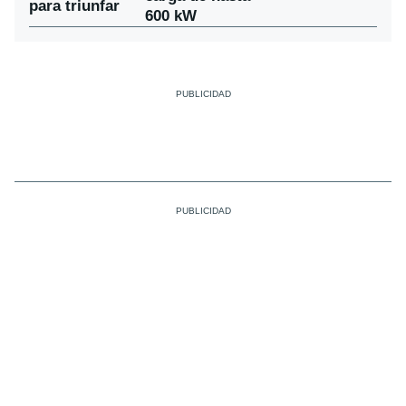
para triunfar
600 kW