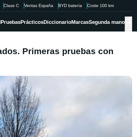
Clase C
Ventas España
BYD batería
Coste 100 km
d
Pruebas
Prácticos
Diccionario
Marcas
Segunda mano
cados. Primeras pruebas con