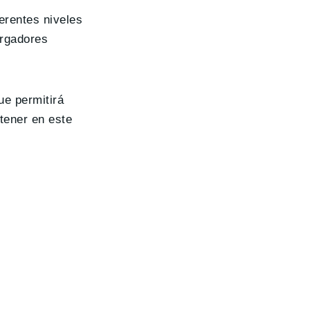
erentes niveles
argadores
ue permitirá
 tener en este